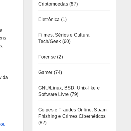
Criptomoedas
(87)
Eletrônica
(1)
ua
Filmes, Séries e Cultura
ens
Tech/Geek
(60)
s,
Forense
(2)
Gamer
(74)
vida
GNU/Linux, BSD, Unix-like e
Software Livre
(79)
Golpes e Fraudes Online, Spam,
Phishing e Crimes Cibernéticos
(82)
 ou