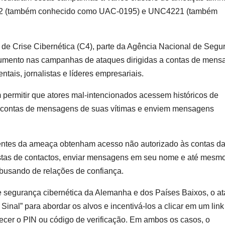
5792 (também conhecido como UAC-0195) e UNC4221 (também
de Crise Cibernética (C4), parte da Agência Nacional de Segu
aumento nas campanhas de ataques dirigidas a contas de mens
ais, jornalistas e líderes empresariais.
ermitir que atores mal-intencionados acessem históricos de
 contas de mensagens de suas vítimas e enviem mensagens
agentes da ameaça obtenham acesso não autorizado às contas d
listas de contactos, enviar mensagens em seu nome e até mesm
 abusando de relações de confiança.
e segurança cibernética da Alemanha e dos Países Baixos, o a
inal” para abordar os alvos e incentivá-los a clicar em um link
ecer o PIN ou código de verificação. Em ambos os casos, o