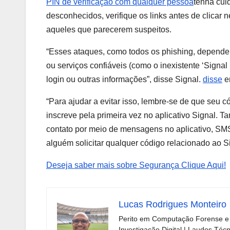
PIN de verificação com qualquer pessoa
tenha cui
desconhecidos, verifique os links antes de clicar 
aqueles que parecerem suspeitos.
“Esses ataques, como todos os phishing, dependem
ou serviços confiáveis ​​(como o inexistente ‘Signa
login ou outras informações”, disse Signal.
disse
e
“Para ajudar a evitar isso, lembre-se de que seu 
inscreve pela primeira vez no aplicativo Signal. 
contato por meio de mensagens no aplicativo, SMS 
alguém solicitar qualquer código relacionado ao Si
Deseja saber mais sobre Segurança Clique Aqui!
Lucas Rodrigues Monteiro
Perito em Computação Forense e 
Investigação Digital | Laudos Téc