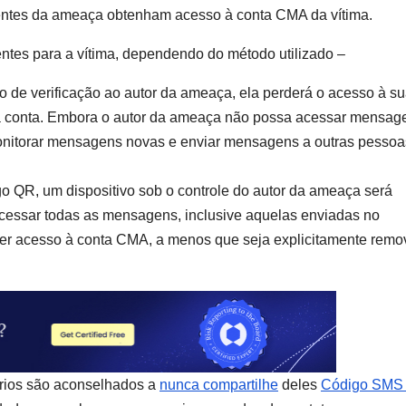
entes da ameaça obtenham acesso à conta CMA da vítima.
entes para a vítima, dependendo do método utilizado –
go de verificação ao autor da ameaça, ela perderá o acesso à s
r a conta. Embora o autor da ameaça não possa acessar mensag
onitorar mensagens novas e enviar mensagens a outras pessoa
igo QR, um dispositivo sob o controle do autor da ameaça será
 acessar todas as mensagens, inclusive aquelas enviadas no
 ter acesso à conta CMA, a menos que seja explicitamente remo
ários são aconselhados a
nunca compartilhe
deles
Código SMS