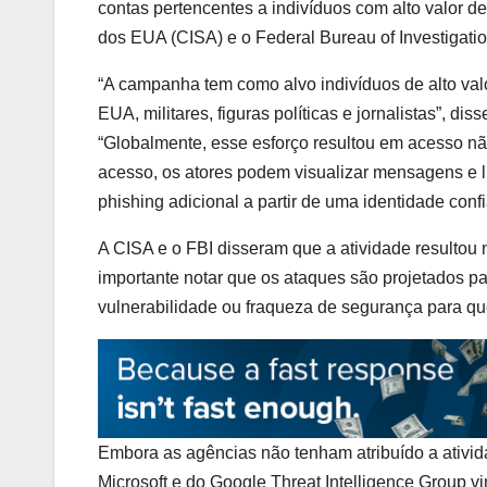
contas pertencentes a indivíduos com alto valor de
dos EUA (CISA) e o Federal Bureau of Investigatio
“A campanha tem como alvo indivíduos de alto valor
EUA, militares, figuras políticas e jornalistas”, dis
“Globalmente, esse esforço resultou em acesso não
acesso, os atores podem visualizar mensagens e l
phishing adicional a partir de uma identidade confi
A CISA e o FBI disseram que a atividade resultou
importante notar que os ataques são projetados pa
vulnerabilidade ou fraqueza de segurança para que
Embora as agências não tenham atribuído a ativida
Microsoft e do Google Threat Intelligence Group 