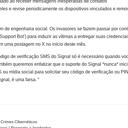
dado ao receber mensagens inesperadas de contatos
neles e revise periodicamente os dispositivos vinculados e remo
 de engenharia social. Os invasores se fazem passar por cont
l Support Bot’) para induzir as vítimas a entregar suas credencia
m uma postagem no X no início deste mês.
código de verificação SMS do Signal só é necessário quando vo
Também queremos enfatizar que o suporte do Signal *nunca* inic
ou mídia social para solicitar seu código de verificação ou PI
gnal, é uma farsa. “
Crimes Cibernéticos
nicos | Resposta a Incidentes