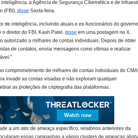
 inteligência, a Agência de Segurança Cibernética e de Infraest
n (FBI).
disse
Sexta-feira.
 de inteligência, incluindo atuais e ex-funcionários do govern
se o diretor do FBI, Kash Patel.
disse
em uma postagem no X.
 autorizado a milhares de contas individuais. Depois de obter
istas de contatos, enviar mensagens como vítimas e realizar
ável.”
 no comprometimento de milhares de contas individuais do CMA
ra invadir as contas visadas e não exploram qualquer
brar as proteções de criptografia das plataformas.
de a um ator de ameaça específico, relatórios anteriores da
vincularam essas campanhas a vários clusters de ameaças alin