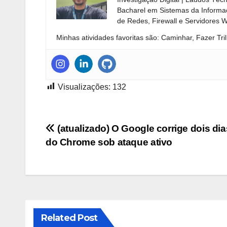
Bacharel em Sistemas da Informaç
de Redes, Firewall e Servidores 
Minhas atividades favoritas são: Caminhar, Fazer Tril
Visualizações:
132
Navegação
(atualizado) O Google corrige dois dia
do Chrome sob ataque ativo
de
Post
Related Post