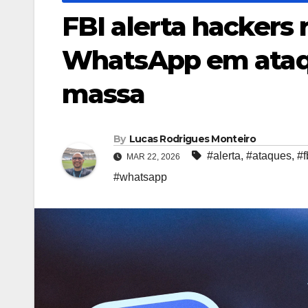
FBI alerta hackers 
WhatsApp em ataq
massa
By
Lucas Rodrigues Monteiro
#alerta
,
#ataques
,
#f
MAR 22, 2026
#whatsapp