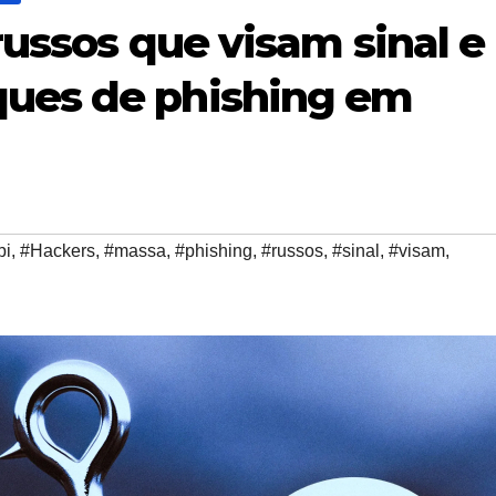
russos que visam sinal e
ues de phishing em
bi
,
#Hackers
,
#massa
,
#phishing
,
#russos
,
#sinal
,
#visam
,