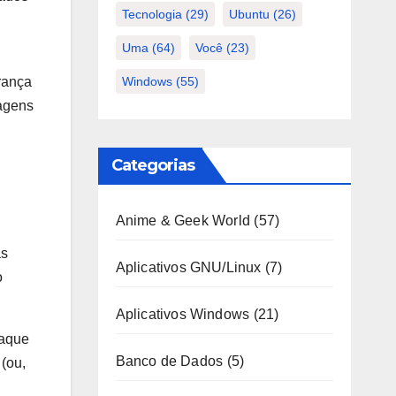
Tecnologia
(29)
Ubuntu
(26)
Uma
(64)
Você
(23)
rança
Windows
(55)
agens
Categorias
Anime & Geek World
(57)
as
Aplicativos GNU/Linux
(7)
o
Aplicativos Windows
(21)
taque
Banco de Dados
(5)
 (ou,