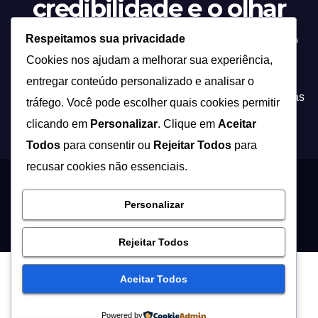
credibilidade e o olhar
atento sobre tudo o que
Respeitamos sua privacidade
Cookies nos ajudam a melhorar sua experiência,
acontece.”
entregar conteúdo personalizado e analisar o
Tecnologia não é apenas inovação, é a ponte entre ideias
tráfego. Você pode escolher quais cookies permitir
e soluções que transformam a forma como vivemos!
clicando em
Personalizar
. Clique em
Aceitar
Todos
para consentir ou
Rejeitar Todos
para
recusar cookies não essenciais.
Proudly powered by WordPress
|
Theme: Newsup by
Themeansar
.
Personalizar
Início
Contato
Quem Somos
Política de Privacidade – Fasim
Rejeitar Todos
Aceitar Todos
Powered by