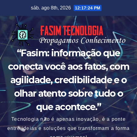
Skip
sáb. ago 8th, 2026
12:17:25 PM
to
content
“Fasim: informação que
conecta você aos fatos, com
agilidade, credibilidade e o
olhar atento sobre tudo o
que acontece.”
Tecnologia não é apenas inovação, é a ponte
entre ideias e soluções que transformam a forma