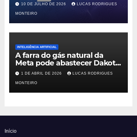
no PfSense 2.8
10 DE JULHO DE 2026
LUCAS RODRIGUES
MONTEIRO
INTELIGÊNCIA ARTIFICIAL
A farra do gás natural da
Meta pode abastecer Dakota
do Sul
1 DE ABRIL DE 2026
LUCAS RODRIGUES
MONTEIRO
Início