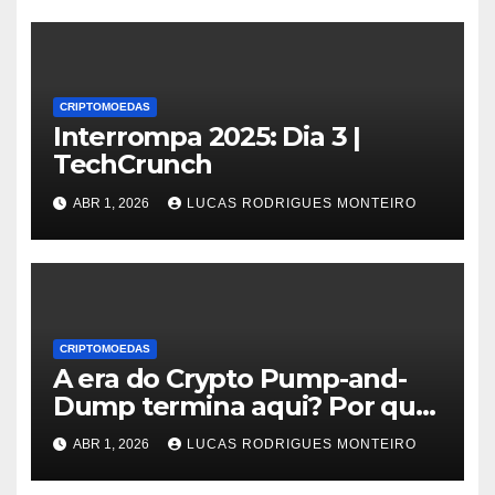
CRIPTOMOEDAS
Interrompa 2025: Dia 3 |
TechCrunch
ABR 1, 2026
LUCAS RODRIGUES MONTEIRO
CRIPTOMOEDAS
A era do Crypto Pump-and-
Dump termina aqui? Por que
as novas acusações do DOJ
ABR 1, 2026
LUCAS RODRIGUES MONTEIRO
deveriam assustar os
criadores de mercado