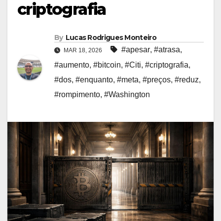
criptografia
By
Lucas Rodrigues Monteiro
#apesar
,
#atrasa
,
MAR 18, 2026
#aumento
,
#bitcoin
,
#Citi
,
#criptografia
,
#dos
,
#enquanto
,
#meta
,
#preços
,
#reduz
,
#rompimento
,
#Washington