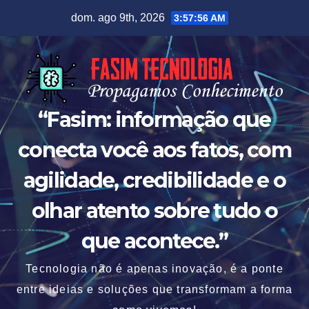
Skip
dom. ago 9th, 2026
3:57:57 AM
to
content
“Fasim: informação que
conecta você aos fatos, com
agilidade, credibilidade e o
olhar atento sobre tudo o
que acontece.”
Tecnologia não é apenas inovação, é a ponte
entre ideias e soluções que transformam a forma