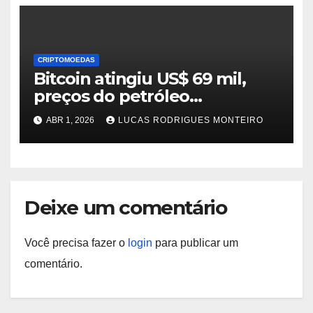
CRIPTOMOEDAS
Bitcoin atingiu US$ 69 mil,
preços do petróleo
terminaram março com alta
ABR 1, 2026
LUCAS RODRIGUES MONTEIRO
de 60%: observação do
mercado
Deixe um comentário
Você precisa fazer o
login
para publicar um
comentário.