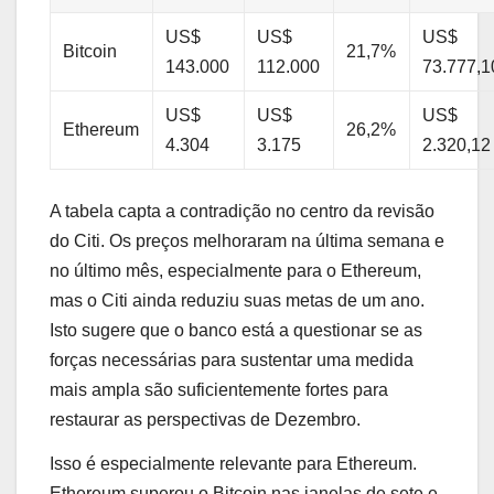
US$
US$
US$
Bitcoin
21,7%
143.000
112.000
73.777,1
US$
US$
US$
Ethereum
26,2%
4.304
3.175
2.320,12
A tabela capta a contradição no centro da revisão
do Citi. Os preços melhoraram na última semana e
no último mês, especialmente para o Ethereum,
mas o Citi ainda reduziu suas metas de um ano.
Isto sugere que o banco está a questionar se as
forças necessárias para sustentar uma medida
mais ampla são suficientemente fortes para
restaurar as perspectivas de Dezembro.
Isso é especialmente relevante para Ethereum.
Ethereum superou o Bitcoin nas janelas de sete e