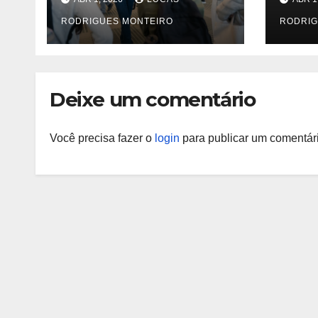
que 
RODRIGUES MONTEIRO
acus
RODRIG
deve
os c
mer
Deixe um comentário
Você precisa fazer o
login
para publicar um comentári