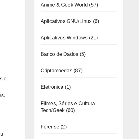
Anime & Geek World
(57)
Aplicativos GNU/Linux
(6)
Aplicativos Windows
(21)
Banco de Dados
(5)
Criptomoedas
(87)
s e
Eletrônica
(1)
es.
Filmes, Séries e Cultura
s
Tech/Geek
(60)
Forense
(2)
ou