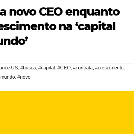
ta novo CEO enquanto
scimento na ‘capital
undo’
ance.US
,
#busca
,
#capital
,
#CEO
,
#contrata
,
#crescimento
,
#mundo
,
#novo