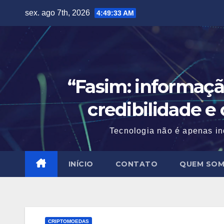
Skip
sex. ago 7th, 2026
4:49:35 AM
to
content
“Fasim: informaçã
credibilidade e
Tecnologia não é apenas in
INÍCIO
CONTATO
QUEM SO
CRIPTOMOEDAS