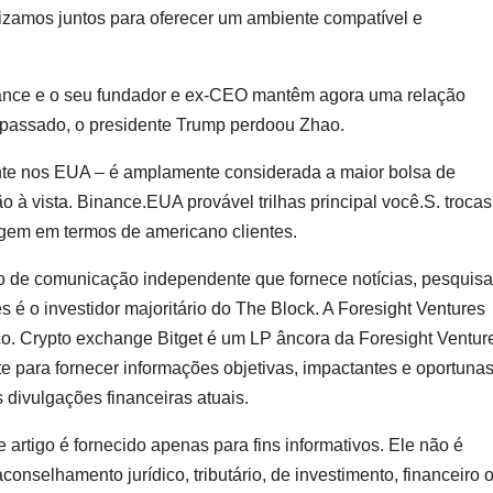
lizamos juntos para oferecer um ambiente compatível e
ance e o seu fundador e ex-CEO mantêm agora uma relação
 passado, o presidente Trump perdoou Zhao.
ente nos EUA – é amplamente considerada a maior bolsa de
 à vista.
Binance.EUA
provável
trilhas
principal
você.
S.
trocas
rgem
em
termos
de
americano
clientes.
o de comunicação independente que fornece notícias, pesquisa
é o investidor majoritário do The Block. A Foresight Ventures
co. Crypto exchange Bitget é um LP âncora da Foresight Ventur
e para fornecer informações objetivas, impactantes e oportuna
s divulgações financeiras atuais.
 artigo é fornecido apenas para fins informativos. Ele não é
nselhamento jurídico, tributário, de investimento, financeiro 