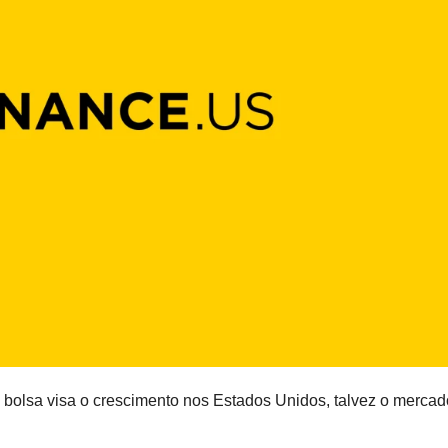
olsa visa o crescimento nos Estados Unidos, talvez o mercad