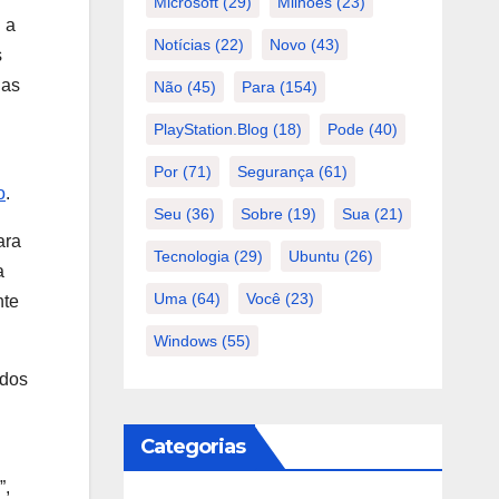
Microsoft
(29)
Milhões
(23)
 a
Notícias
(22)
Novo
(43)
s
das
Não
(45)
Para
(154)
PlayStation.Blog
(18)
Pode
(40)
Por
(71)
Segurança
(61)
o
.
Seu
(36)
Sobre
(19)
Sua
(21)
ara
Tecnologia
(29)
Ubuntu
(26)
a
Uma
(64)
Você
(23)
nte
Windows
(55)
 dos
Categorias
”,