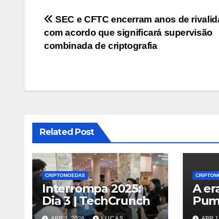
Navegação
SEC e CFTC encerram anos de rivali
com acordo que significará supervisão
de
combinada de criptografia
Post
Related Post
CRIPTOMOEDAS
CRIPTOM
Interrompa 2025:
A er
Dia 3 | TechCrunch
Pum
term
ABR 1, 2026
LUCAS
ABR 1