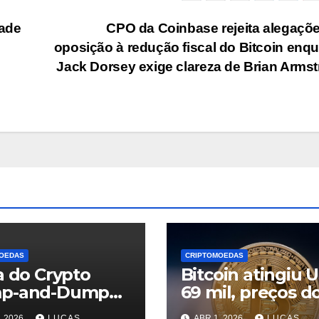
dade
CPO da Coinbase rejeita alegaçõ
oposição à redução fiscal do Bitcoin enq
Jack Dorsey exige clareza de Brian Arms
OEDAS
CRIPTOMOEDAS
a do Crypto
Bitcoin atingiu 
p-and-Dump
69 mil, preços d
ina aqui? Por
petróleo
, 2026
LUCAS
ABR 1, 2026
LUCAS