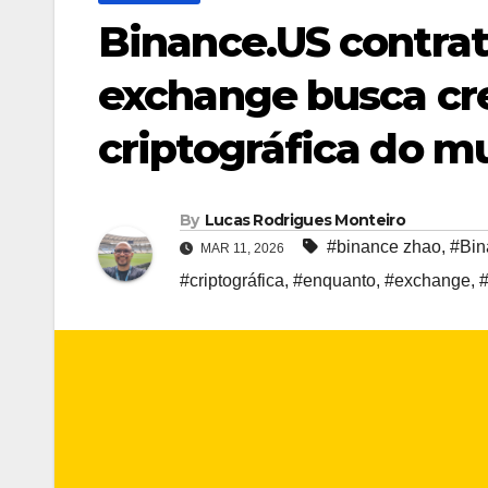
Binance.US contra
exchange busca cre
criptográfica do m
By
Lucas Rodrigues Monteiro
#binance zhao
,
#Bin
MAR 11, 2026
#criptográfica
,
#enquanto
,
#exchange
,