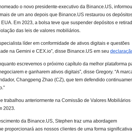
nomeado o novo presidente-executivo da Binance.US, informou
 mais de um ano depois que Binance.US restaurou os depósito
dos EUA. Em 2023, a bolsa teve que suspender depósitos e retira
lação das leis de valores mobiliários.
ecialista líder em conformidade de ativos digitais e questões
midade na Gemini e CEX.io”, disse Binance.US em seu
declaraçã
nquanto escrevemos o próximo capítulo da melhor plataforma p
egociarem e ganharem ativos digitais”, disse Gregory. “A marc
ndador, Changpeng Zhao (CZ), que tem defendido continuame
o.”
e trabalhou anteriormente na Comissão de Valores Mobiliários
m 2023.
rescimento da Binance.US, Stephen traz uma abordagem
 proporcionará aos nossos clientes de uma forma significativa