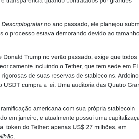
r e transparência quando contratados por grandes
o
Descriptografar
no ano passado, ele planejou subm
mas o processo estava demorando devido ao tamanh
e Donald Trump no verão passado, exige que todos
teoricamente incluindo o Tether, que tem sede em El
 rigorosas de suas reservas de stablecoins. Ardoino
o USDT cumpra a lei. Uma auditoria das Quatro Gr
ramificação americana com sua própria stablecoin
ado
em janeiro, e atualmente possui uma capitalizaç
al token do Tether: apenas US$ 27 milhões, em
bilhão
.