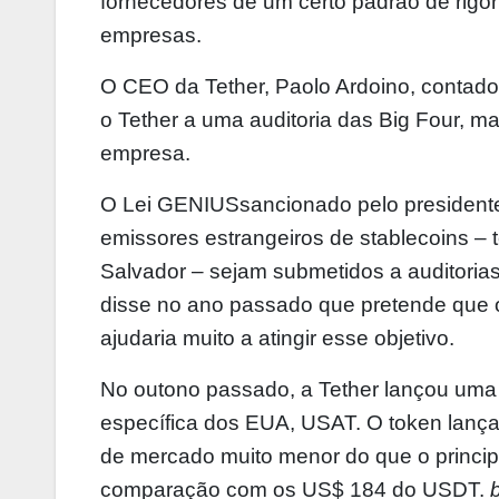
fornecedores de um certo padrão de rigo
empresas.
O CEO da Tether, Paolo Ardoino,
contad
o Tether a uma auditoria das Big Four, 
empresa.
O
Lei GENIUS
sancionado pelo president
emissores estrangeiros de stablecoins – 
Salvador – sejam submetidos a auditorias
disse no ano passado que pretende que 
ajudaria muito a atingir esse objetivo.
No outono passado, a Tether lançou uma 
específica dos EUA, USAT. O token
lanç
de mercado muito menor do que o princip
comparação com os US$ 184 do USDT.