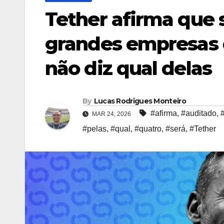
Tether afirma que 
grandes empresas 
não diz qual delas
By
Lucas Rodrigues Monteiro
#afirma
,
#auditado
,
MAR 24, 2026
#pelas
,
#qual
,
#quatro
,
#será
,
#Tether