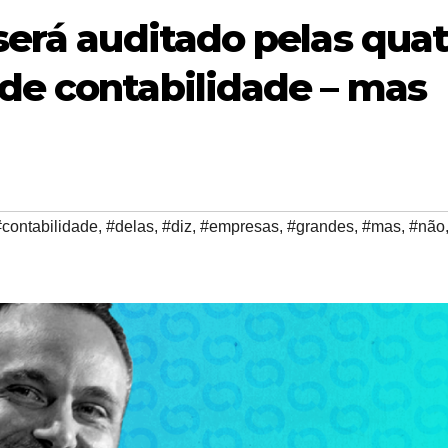
será auditado pelas qua
de contabilidade – mas
#contabilidade
,
#delas
,
#diz
,
#empresas
,
#grandes
,
#mas
,
#não