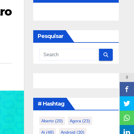
tro
Pesquisar
,
0
# Hashtag
Aberto
(20)
Agora
(23)
Ai
(48)
Android
(30)