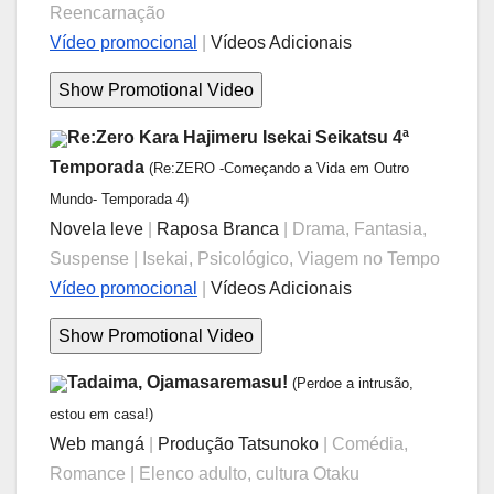
Reencarnação
Vídeo promocional
|
Vídeos Adicionais
Re:Zero Kara Hajimeru Isekai Seikatsu 4ª
Temporada
(Re:ZERO -Começando a Vida em Outro
Mundo- Temporada 4)
Novela leve
|
Raposa Branca
| Drama, Fantasia,
Suspense | Isekai, Psicológico, Viagem no Tempo
Vídeo promocional
|
Vídeos Adicionais
Tadaima, Ojamasaremasu!
(Perdoe a intrusão,
estou em casa!)
Web mangá
|
Produção Tatsunoko
| Comédia,
Romance | Elenco adulto, cultura Otaku