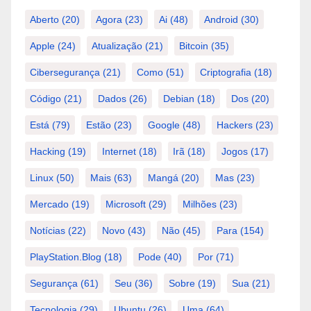
Aberto
(20)
Agora
(23)
Ai
(48)
Android
(30)
Apple
(24)
Atualização
(21)
Bitcoin
(35)
Cibersegurança
(21)
Como
(51)
Criptografia
(18)
Código
(21)
Dados
(26)
Debian
(18)
Dos
(20)
Está
(79)
Estão
(23)
Google
(48)
Hackers
(23)
Hacking
(19)
Internet
(18)
Irã
(18)
Jogos
(17)
Linux
(50)
Mais
(63)
Mangá
(20)
Mas
(23)
Mercado
(19)
Microsoft
(29)
Milhões
(23)
Notícias
(22)
Novo
(43)
Não
(45)
Para
(154)
PlayStation.Blog
(18)
Pode
(40)
Por
(71)
Segurança
(61)
Seu
(36)
Sobre
(19)
Sua
(21)
Tecnologia
(29)
Ubuntu
(26)
Uma
(64)