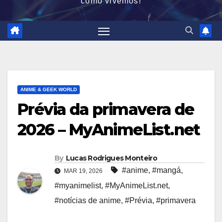
como vivemos!
ANIME & GEEK WORLD
Prévia da primavera de
2026 – MyAnimeList.net
By
Lucas Rodrigues Monteiro
#anime
,
#mangá
,
MAR 19, 2026
#myanimelist
,
#MyAnimeList.net
,
#notícias de anime
,
#Prévia
,
#primavera