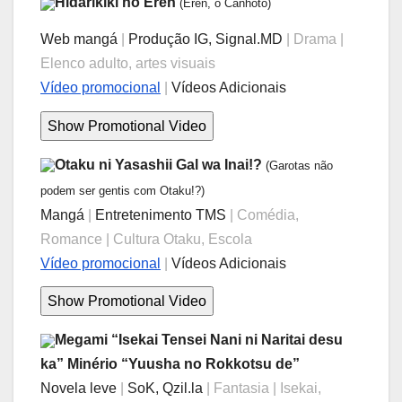
Hidarikiki no Eren
(Eren, o Canhoto)
Web mangá
|
Produção IG, Signal.MD
| Drama |
Elenco adulto, artes visuais
Vídeo promocional
|
Vídeos Adicionais
Otaku ni Yasashii Gal wa Inai!?
(Garotas não
podem ser gentis com Otaku!?)
Mangá
|
Entretenimento TMS
| Comédia,
Romance | Cultura Otaku, Escola
Vídeo promocional
|
Vídeos Adicionais
Megami “Isekai Tensei Nani ni Naritai desu
ka” Minério “Yuusha no Rokkotsu de”
Novela leve
|
SoK, Qzil.la
| Fantasia | Isekai,