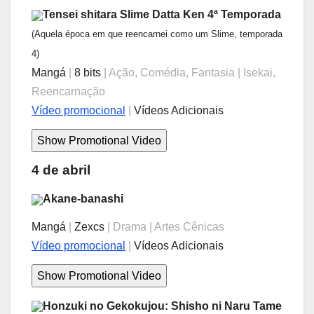
Tensei shitara Slime Datta Ken 4ª Temporada
(Aquela época em que reencarnei como um Slime, temporada
4)
Mangá
|
8 bits
| Ação, Comédia, Fantasia | Isekai,
Reencarnação
Vídeo promocional
|
Vídeos Adicionais
4 de abril
Akane-banashi
Mangá
|
Zexcs
| Drama | Artes Cênicas
Vídeo promocional
|
Vídeos Adicionais
Honzuki no Gekokujou: Shisho ni Naru Tame