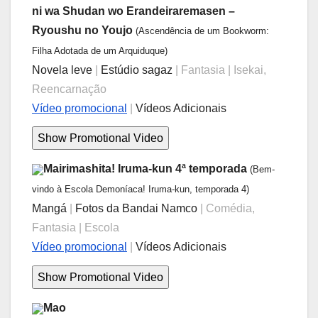
ni wa Shudan wo Erandeiraremasen –
Ryoushu no Youjo
(Ascendência de um Bookworm:
Filha Adotada de um Arquiduque)
Novela leve
|
Estúdio sagaz
| Fantasia | Isekai,
Reencarnação
Vídeo promocional
|
Vídeos Adicionais
Mairimashita! Iruma-kun 4ª temporada
(Bem-
vindo à Escola Demoníaca! Iruma-kun, temporada 4)
Mangá
|
Fotos da Bandai Namco
| Comédia,
Fantasia | Escola
Vídeo promocional
|
Vídeos Adicionais
Mao