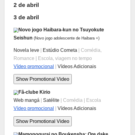
2 de abril
3 de abril
Novo jogo Haibara-kun no Tsuyokute
Seishun
(Novo jogo adolescente de Haibara +)
Novela leve
|
Estúdio Cometa
| Comédia,
Romance | Escola, viagem no tempo
Vídeo promocional
|
Vídeos Adicionais
Fã-clube Kirio
Web mangá
|
Satélite
| Comédia | Escola
Vídeo promocional
|
Vídeos Adicionais
Mamonogurai no Boukensha: Ore dake