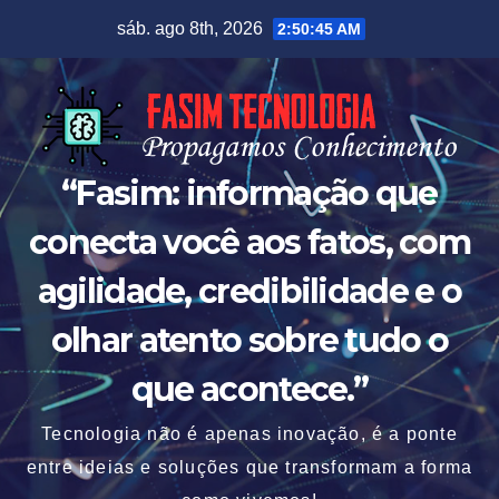
Skip
sáb. ago 8th, 2026
2:50:46 AM
to
content
“Fasim: informação que
conecta você aos fatos, com
agilidade, credibilidade e o
olhar atento sobre tudo o
que acontece.”
Tecnologia não é apenas inovação, é a ponte
entre ideias e soluções que transformam a forma