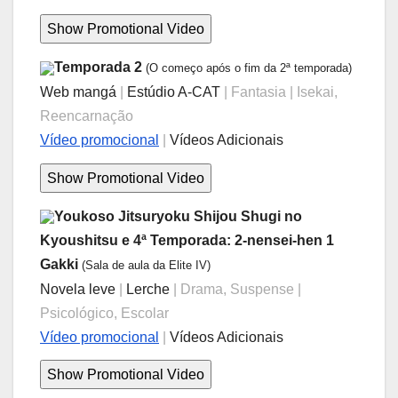
Temporada 2
(O começo após o fim da 2ª temporada)
Web mangá
|
Estúdio A-CAT
| Fantasia | Isekai,
Reencarnação
Vídeo promocional
|
Vídeos Adicionais
Youkoso Jitsuryoku Shijou Shugi no
Kyoushitsu e 4ª Temporada: 2-nensei-hen 1
Gakki
(Sala de aula da Elite IV)
Novela leve
|
Lerche
| Drama, Suspense |
Psicológico, Escolar
Vídeo promocional
|
Vídeos Adicionais