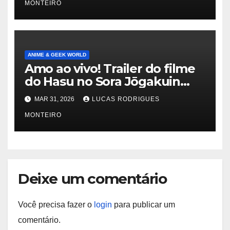
MONTEIRO
ANIME & GEEK WORLD
Amo ao vivo! Trailer do filme
do Hasu no Sora Jōgakuin
School Idol Club mostra
MAR 31, 2026
LUCAS RODRIGUES
música – Notícias
MONTEIRO
Deixe um comentário
Você precisa fazer o
login
para publicar um
comentário.