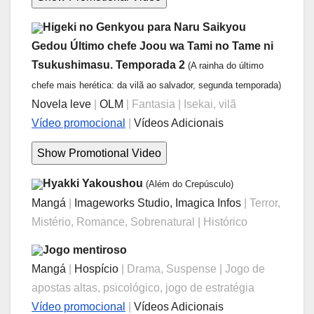
Higeki no Genkyou para Naru Saikyou
Gedou Último chefe Joou wa Tami no Tame ni
Tsukushimasu. Temporada 2
(A rainha do último
chefe mais herética: da vilã ao salvador, segunda temporada)
Novela leve
|
OLM
| Fantasia | Isekai, vilã
Vídeo promocional
|
Vídeos Adicionais
Hyakki Yakoushou
(Além do Crepúsculo)
Mangá
|
Imageworks Studio, Imagica Infos
| Terror,
Mistério, Romance, Sobrenatural | Histórico
Jogo mentiroso
Mangá
|
Hospício
| Drama, Suspense | Jogo de
apostas altas, psicológico, jogo de estratégia
Vídeo promocional
|
Vídeos Adicionais