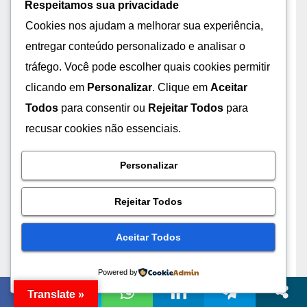
Respeitamos sua privacidade
Cookies nos ajudam a melhorar sua experiência,
Programação e Desenvolvimento
(70)
entregar conteúdo personalizado e analisar o
tráfego. Você pode escolher quais cookies permitir
Redes
(5)
clicando em
Personalizar
. Clique em
Aceitar
Todos
para consentir ou
Rejeitar Todos
para
Redes Sociais
(1)
recusar cookies não essenciais.
Segurança da Informação
(103)
Personalizar
Segurança Digital & Antivírus
(56)
Rejeitar Todos
Smartphones
(88)
Aceitar Todos
Software – Outros
(1)
Powered by
Tecnologia
(51)
Translate »