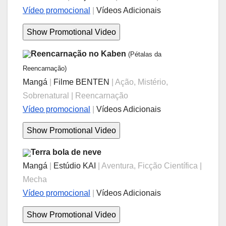
Vídeo promocional
|
Vídeos Adicionais
Reencarnação no Kaben
(Pétalas da
Reencarnação)
Mangá
|
Filme BENTEN
| Ação, Mistério,
Sobrenatural | Reencarnação
Vídeo promocional
|
Vídeos Adicionais
Terra bola de neve
Mangá
|
Estúdio KAI
| Aventura, Ficção Científica |
Mecha
Vídeo promocional
|
Vídeos Adicionais