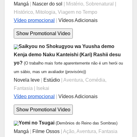
Mangá
|
Nascer do sol
| Mistério, Sobrenatural |
Histórico, Mitologia, Viagem no Tempo
Vídeo promocional
|
Vídeos Adicionais
Saikyou no Shokugyou wa Yuusha demo
Kenja demo Naku Kanteishi (Kari) Rashii desu
yo?
(O trabalho mais forte aparentemente não é um herói ou
um sábio, mas um avaliador (provisório))
Novela leve
|
Estúdio
| Aventura, Comédia,
Fantasia | Isekai
Vídeo promocional
|
Vídeos Adicionais
Yomi no Tsugai
(Demônios do Reino das Sombras)
Mangá
|
Filme Ossos
| Ação, Aventura, Fantasia