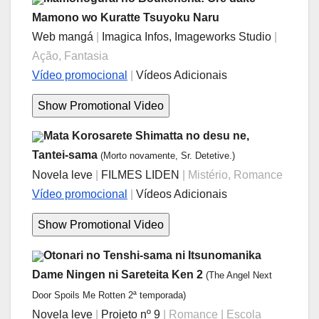
Mamono wo Kuratte Tsuyoku Naru
Web mangá
|
Imagica Infos, Imageworks Studio
|
Ação, Fantasia
Vídeo promocional
|
Vídeos Adicionais
Mata Korosarete Shimatta no desu ne,
Tantei-sama
(Morto novamente, Sr. Detetive.)
Novela leve
|
FILMES LIDEN
| Mistério, Romance
Vídeo promocional
|
Vídeos Adicionais
Otonari no Tenshi-sama ni Itsunomanika
Dame Ningen ni Sareteita Ken 2
(The Angel Next
Door Spoils Me Rotten 2ª temporada)
Novela leve
|
Projeto nº 9
| Romance | Escola