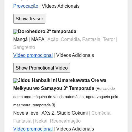
Provocação
|
Vídeos Adicionais
Dorohedoro 2ª temporada
Mangá
|
MAPA
| Ação, Comédia, Fantasia, Terror |
Sangrento
Vídeo promocional
|
Vídeos Adicionais
Jidou Hanbaiki ni Umarekawatta Ore wa
Meikyuu wo Samayou 3ª Temporada
(Renascido
como uma máquina de venda automática, agora vagueio pela
masmorra, temporada 3)
Novela leve
|
AXsiZ, Studio Gokumi
| Comédia,
Fantasia | Isekai, Reencarnação
Vídeo promocional
|
Vídeos Adicionais