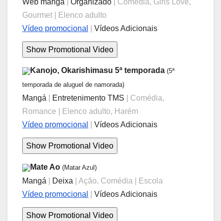
Web mangá
|
Organizado
| Comédia, Girls Love,
Gourmet | Elenco adulto
Vídeo promocional
|
Vídeos Adicionais
Kanojo, Okarishimasu 5ª temporada
(5ª
temporada de aluguel de namorada)
Mangá
|
Entretenimento TMS
| Comédia,
Romance | Elenco adulto, Harém
Vídeo promocional
|
Vídeos Adicionais
Mate Ao
(Matar Azul)
Mangá
|
Deixa
| Ação, Comédia | Escola
Vídeo promocional
|
Vídeos Adicionais