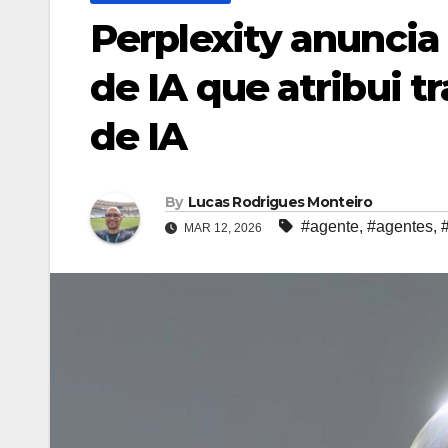
Perplexity anunci
de IA que atribui t
de IA
By
Lucas Rodrigues Monteiro
#agente
,
#agentes
,
MAR 12, 2026