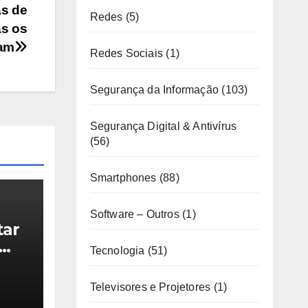
as de
Redes
(5)
as os
pam
Redes Sociais
(1)
Segurança da Informação
(103)
Segurança Digital & Antivírus
(56)
Smartphones
(88)
Software – Outros
(1)
tar
Tecnologia
(51)
lmen
Televisores e Projetores
(1)
us