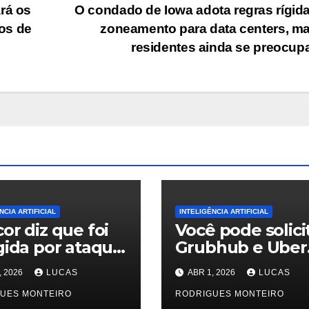
rá os
O condado de Iowa adota regras rígid
tos de
zoneamento para data centers, m
residentes ainda se preocu
NCIA ARTIFICIAL
INTELIGÊNCIA ARTIFICIAL
or diz que foi
Você pode solici
gida por ataque
Grubhub e Uber
rnético ligado
Eats
, 2026
LUCAS
ABR 1, 2026
LUCAS
‘conversaciona
prometimento
UES MONTEIRO
te’ com Alexa Pl
RODRIGUES MONTEIRO