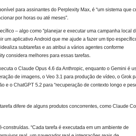
onível para assinantes do Perplexity Max, é “um sistema que cr
uncionar por horas ou até meses”.
pecífico – algo como “planejar e executar uma campanha local 
uir um aplicativo Android que me ajude a fazer um tipo específic
dealiza subtarefas e as atribui a vários agentes conforme
ty considera melhores para essas tarefas.
xecuta o Claude Opus 4.6 da Anthropic, enquanto o Gemini é u
ração de imagens, o Veo 3.1 para produção de vídeo, o Grok p
ão e o ChatGPT 5.2 para “recuperação de contexto longo e pes
tarefa difere de alguns produtos concorrentes, como Claude C
é-construídas. “Cada tarefa é executada em um ambiente de
quivos real, um navegador real e integrações reais de