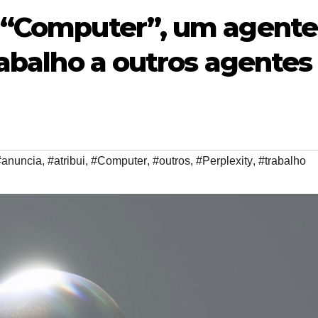
a “Computer”, um agente
rabalho a outros agentes
#anuncia
,
#atribui
,
#Computer
,
#outros
,
#Perplexity
,
#trabalho