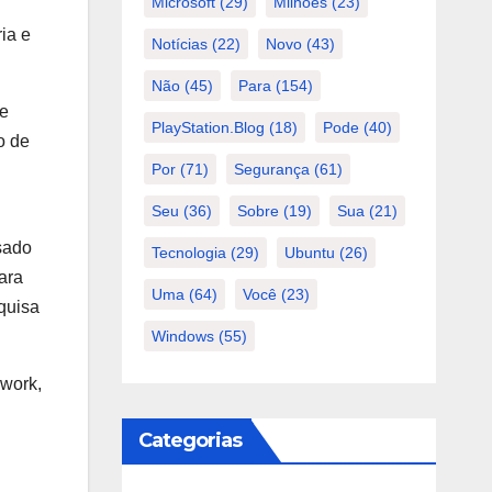
Microsoft
(29)
Milhões
(23)
ia e
Notícias
(22)
Novo
(43)
Não
(45)
Para
(154)
de
PlayStation.Blog
(18)
Pode
(40)
o de
Por
(71)
Segurança
(61)
Seu
(36)
Sobre
(19)
Sua
(21)
sado
Tecnologia
(29)
Ubuntu
(26)
ara
Uma
(64)
Você
(23)
quisa
Windows
(55)
owork,
Categorias