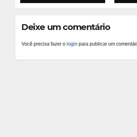
do p
códi
Lite
Deixe um comentário
Você precisa fazer o
login
para publicar um comentári