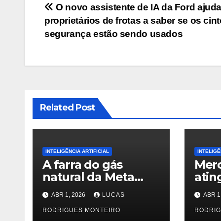
Navegação
O novo assistente de IA da Ford ajuda
proprietários de frotas a saber se os cin
de
segurança estão sendo usados
Post
Related Post
INTELIGÊNCIA ARTIFICIAL
INTELIGÊ
A farra do gás
Merc
natural da Meta
atin
pode abastecer
cibe
ABR 1, 2026
LUCAS
ABR 1
Dakota do Sul
ao
RODRIGUES MONTEIRO
com
RODRIG