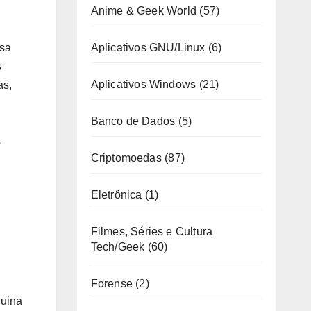
Anime & Geek World
(57)
isa
Aplicativos GNU/Linux
(6)
s
Aplicativos Windows
(21)
as,
Banco de Dados
(5)
s
Criptomoedas
(87)
Eletrônica
(1)
Filmes, Séries e Cultura
Tech/Geek
(60)
Forense
(2)
quina