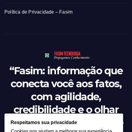
Política de Privacidade – Fasim
“Fasim: informação que
conecta você aos fatos,
com agilidade,
credibilidade e o olhar
atento sobre tudo o que
Respeitamos sua privacidade
Cookies nos ajudam a melhorar sua experiência,