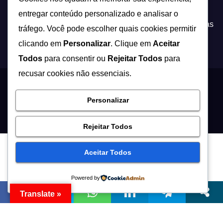
acontece.”
entregar conteúdo personalizado e analisar o
Tecnologia não é apenas inovação, é a ponte entre ideias
tráfego. Você pode escolher quais cookies permitir
e soluções que transformam a forma como vivemos!
clicando em
Personalizar
. Clique em
Aceitar
Todos
para consentir ou
Rejeitar Todos
para
recusar cookies não essenciais.
Proudly powered by WordPress
|
Theme: Newsup by
Themeansar
.
Personalizar
Início
Contato
Quem Somos
Política de Privacidade – Fasim
Rejeitar Todos
Aceitar Todos
Powered by
Translate »