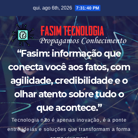
Skip
qui. ago 6th, 2026
7:31:41 PM
to
content
“Fasim: informação que
conecta você aos fatos, com
agilidade, credibilidade e o
olhar atento sobre tudo o
que acontece.”
Tecnologia não é apenas inovação, é a ponte
entre ideias e soluções que transformam a forma