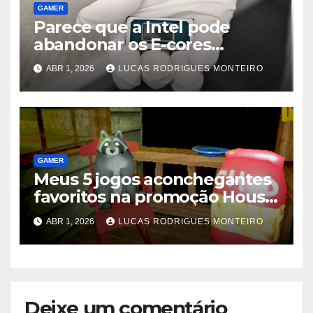
GAMER
Parece que a Intel pode
abandonar os E-cores
regulares para seus próximos
ABR 1, 2026
LUCAS RODRIGUES MONTEIRO
chips Core 300 para laptop
GAMER
Meus 5 jogos aconchegantes
favoritos na promoção House
and Home do Steam
ABR 1, 2026
LUCAS RODRIGUES MONTEIRO
Deixe um comentário