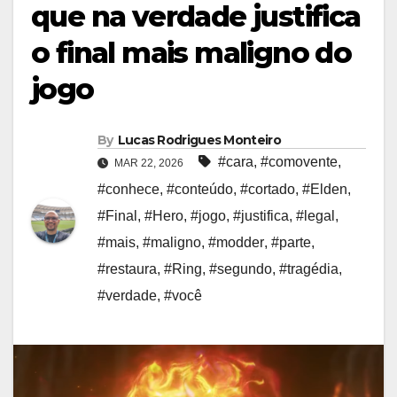
que na verdade justifica
o final mais maligno do
jogo
By
Lucas Rodrigues Monteiro
#cara
,
#comovente
,
MAR 22, 2026
#conhece
,
#conteúdo
,
#cortado
,
#Elden
,
#Final
,
#Hero
,
#jogo
,
#justifica
,
#legal
,
#mais
,
#maligno
,
#modder
,
#parte
,
#restaura
,
#Ring
,
#segundo
,
#tragédia
,
#verdade
,
#você