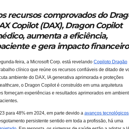
os recursos comprovados do Dra
X Copilot (DAX),
Dragon Copilot
dico, aumenta a eficiência,
aciente e gera impacto financeiro
gunda-feira, a Microsoft Corp. está revelando
Copiloto Dragão
trabalho clínico que reúne os recursos confiáveis ​​de ditado de 
uta ambiente do DAX, IA generativa aprimorada e proteções
ealthcare, o Dragon Copilot é construído em uma arquitetura
s forneçam experiências e resultados aprimorados em ambient
acientes.
3 para 48% em 2024, em parte devido a
avanços tecnológicos
sgotamento persistente sentido em toda a profissão, há uma
rojetado
. Em resposta, os sistemas de saúde estão a adotar a I