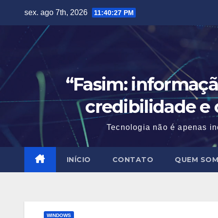
Skip
sex. ago 7th, 2026
11:40:28 PM
to
content
“Fasim: informaçã
credibilidade e
Tecnologia não é apenas in
INÍCIO
CONTATO
QUEM SO
WINDOWS