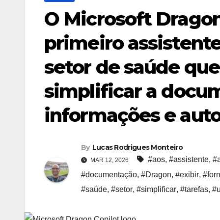
O Microsoft Dragon
primeiro assistente
setor de saúde qu
simplificar a docum
informações e auto
By
Lucas Rodrigues Monteiro
#aos
,
#assistente
,
#
MAR 12, 2026
#documentação
,
#Dragon
,
#exibir
,
#for
#saúde
,
#setor
,
#simplificar
,
#tarefas
,
#u