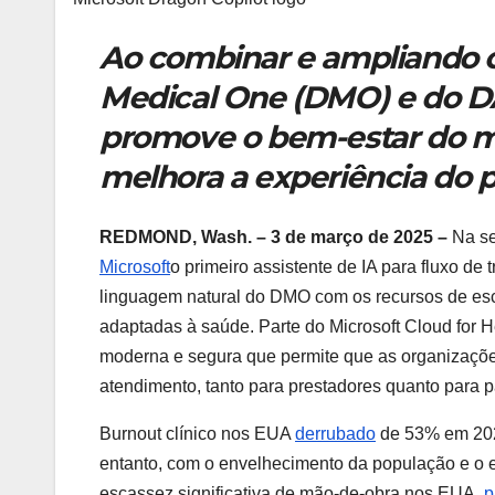
Ao combinar
e ampliando 
Medical One (DMO) e do DA
promove o bem-estar do mé
melhora a experiência do p
REDMOND, Wash.
– 3 de março de 2025 –
Na se
Microsoft
o primeiro assistente de IA para fluxo de 
linguagem natural do DMO com os recursos de esc
adaptadas à saúde. Parte do Microsoft Cloud for H
moderna e segura que permite que as organizaçõe
atendimento, tanto para prestadores quanto para p
Burnout clínico nos EUA
derrubado
de 53% em 202
entanto, com o envelhecimento da população e o e
escassez significativa de mão-de-obra nos EUA.
p