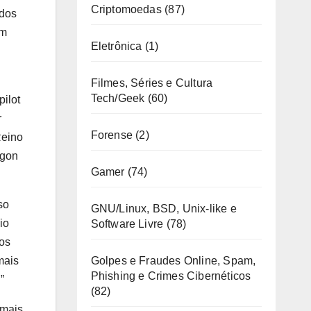
Criptomoedas
(87)
idos
um
Eletrônica
(1)
Filmes, Séries e Cultura
Tech/Geek
(60)
pilot
r
Forense
(2)
Reino
agon
Gamer
(74)
so
GNU/Linux, BSD, Unix-like e
io
Software Livre
(78)
dos
mais
Golpes e Fraudes Online, Spam,
Phishing e Crimes Cibernéticos
”
(82)
 mais