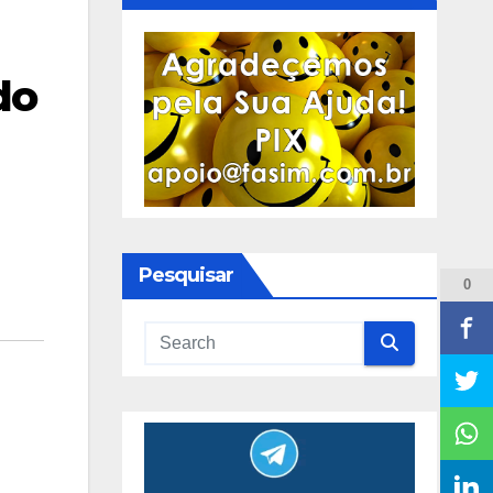
do
Pesquisar
0