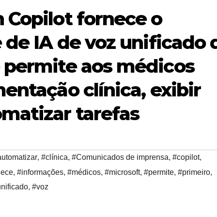
 Copilot fornece o
 de IA de voz unificado 
e permite aos médicos
entação clínica, exibir
matizar tarefas
automatizar
,
#clínica
,
#Comunicados de imprensa
,
#copilot
,
nece
,
#informações
,
#médicos
,
#microsoft
,
#permite
,
#primeiro
,
nificado
,
#voz