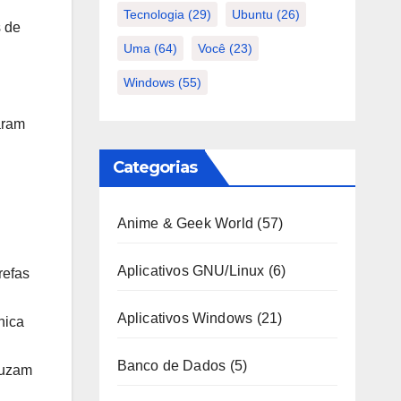
Tecnologia
(29)
Ubuntu
(26)
s de
Uma
(64)
Você
(23)
Windows
(55)
aram
Categorias
Anime & Geek World
(57)
Aplicativos GNU/Linux
(6)
refas
Aplicativos Windows
(21)
nica
Banco de Dados
(5)
duzam