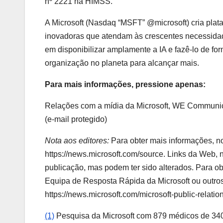
nº 2221 na HIMSS.
A Microsoft (Nasdaq “MSFT” @microsoft) cria plata
inovadoras que atendam às crescentes necessida
em disponibilizar amplamente a IA e fazê-lo de f
organização no planeta para alcançar mais.
Para mais informações, pressione apenas:
Relações com a mídia da Microsoft, WE Communic
(e-mail protegido)
Nota aos editores:
Para obter mais informações, not
https://news.microsoft.com/source. Links da Web, 
publicação, mas podem ter sido alterados. Para obt
Equipa de Resposta Rápida da Microsoft ou outros
https://news.microsoft.com/microsoft-public-relatio
(1)
Pesquisa da Microsoft com 879 médicos de 34