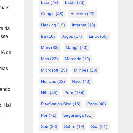
Está
(79)
Estão
(23)
 mais
Google
(48)
Hackers
(23)
Hacking
(19)
Internet
(18)
te da
isse
Irã
(18)
Jogos
(17)
Linux
(50)
Mais
(63)
Mangá
(20)
 IA de
Mas
(23)
Mercado
(19)
elas
Microsoft
(29)
Milhões
(23)
Notícias
(22)
Novo
(43)
tando
Não
(45)
Para
(154)
PlayStation.Blog
(18)
Pode
(40)
R. Hal
e
Por
(71)
Segurança
(61)
o
Seu
(36)
Sobre
(19)
Sua
(21)