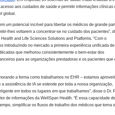
 o acesso aos cuidados de saúde e permitir informações clínicas
l global.
em um potencial incrível para libertar os médicos de grande par
itir-lhes voltarem a concentrar-se no cuidado dos pacientes”, d
t Health and Life Sciences Solutions and Platforms. “Com o
 introduzindo no mercado a primeira experiência unificada de
e décadas que melhorou consistentemente o bem-estar dos
nanceiros para as organizações prestadoras e os pacientes que 
imorando a forma como trabalhamos no EHR – estamos aprovei
 a assistência de IA se estende por toda a nossa organização,
ligente em todos os lugares em que trabalhamos”, disse o Dr. 
diretor de informações da WellSpan Health. “É essa capacidade d
empo, simplificar os fluxos de trabalho dos médicos que torna 