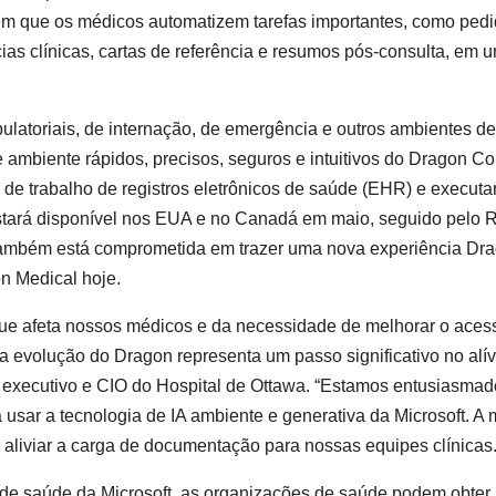
m que os médicos automatizem tarefas importantes, como ped
as clínicas, cartas de referência e resumos pós-consulta, em 
atoriais, de internação, de emergência e outros ambientes de
 ambiente rápidos, precisos, seguros e intuitivos do Dragon Co
de trabalho de registros eletrônicos de saúde (EHR) e executa
 estará disponível nos EUA e no Canadá em maio, seguido pelo 
 também está comprometida em trazer uma nova experiência Dr
n Medical hoje.
que afeta nossos médicos e da necessidade de melhorar o aces
a evolução do Dragon representa um passo significativo no alív
e executivo e CIO do Hospital de Ottawa. “Estamos entusiasma
usar a tecnologia de IA ambiente e generativa da Microsoft. A 
 aliviar a carga de documentação para nossas equipes clínicas.
 de saúde da Microsoft, as organizações de saúde podem obter