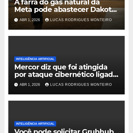
A farra do gás natural da
Meta pode abastecer Dakota
do Sul
ABR 1, 2026
LUCAS RODRIGUES MONTEIRO
INTELIGÊNCIA ARTIFICIAL
Mercor diz que foi atingida
por ataque cibernético ligado
ao comprometimento do
ABR 1, 2026
LUCAS RODRIGUES MONTEIRO
projeto de código aberto
LiteLLM
INTELIGÊNCIA ARTIFICIAL
Você pode solicitar Grubhub