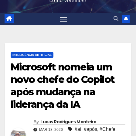
como vivemos!
INTELIGÊNCIA ARTIFICIAL
Microsoft nomeia um
novo chefe do Copilot
após mudança na
liderança da IA
By
Lucas Rodrigues Monteiro
#ai
,
#após
,
#Chefe
,
MAR 18, 2026