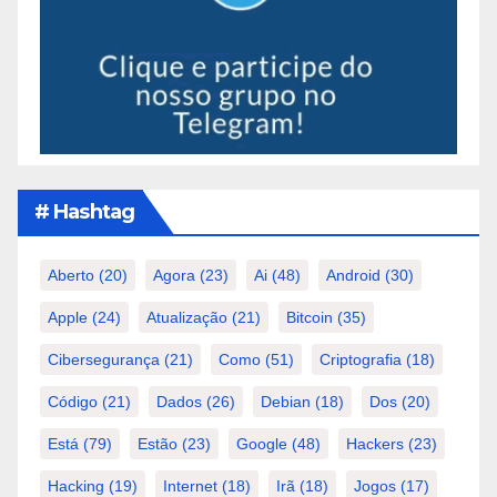
# Hashtag
Aberto
(20)
Agora
(23)
Ai
(48)
Android
(30)
Apple
(24)
Atualização
(21)
Bitcoin
(35)
Cibersegurança
(21)
Como
(51)
Criptografia
(18)
Código
(21)
Dados
(26)
Debian
(18)
Dos
(20)
Está
(79)
Estão
(23)
Google
(48)
Hackers
(23)
Hacking
(19)
Internet
(18)
Irã
(18)
Jogos
(17)