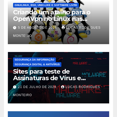
GNU/LINUX, BSD, UNIX-LIKE E SOFTWARE LIVRE
Criando um atalho para o
OpenVpn no Linux nas
distros Debian, ubuntu e
5 DE AGOSTO DE 2026
LUCAS RODRIGUES
Mint Linux
MONTEIRO
SEGURANÇA DA INFORMAÇÃO
SEGURANÇA DIGITAL & ANTIVÍRUS
Sites para teste de
Assinaturas de Vírus e
Malwares
21 DE JULHO DE 2026
LUCAS RODRIGUES
MONTEIRO