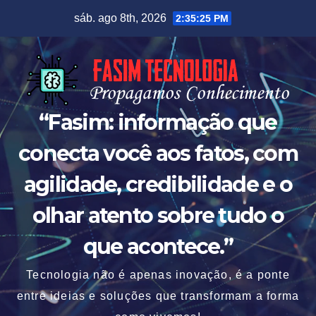
Skip
sáb. ago 8th, 2026
2:35:26 PM
to
content
“Fasim: informação que
conecta você aos fatos, com
agilidade, credibilidade e o
olhar atento sobre tudo o
que acontece.”
Tecnologia não é apenas inovação, é a ponte
entre ideias e soluções que transformam a forma