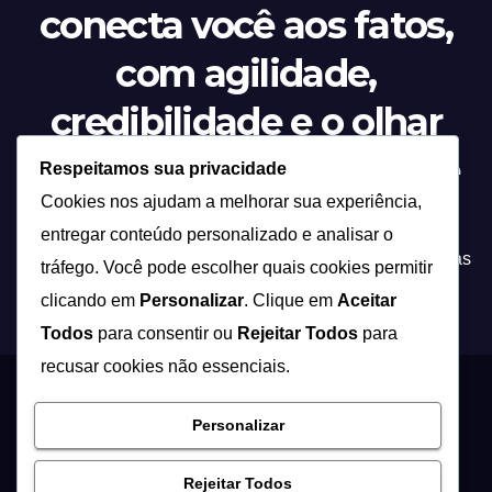
conecta você aos fatos,
com agilidade,
credibilidade e o olhar
atento sobre tudo o que
Respeitamos sua privacidade
Cookies nos ajudam a melhorar sua experiência,
acontece.”
entregar conteúdo personalizado e analisar o
Tecnologia não é apenas inovação, é a ponte entre ideias
tráfego. Você pode escolher quais cookies permitir
e soluções que transformam a forma como vivemos!
clicando em
Personalizar
. Clique em
Aceitar
Todos
para consentir ou
Rejeitar Todos
para
recusar cookies não essenciais.
Proudly powered by WordPress
|
Theme: Newsup by
Themeansar
.
Personalizar
Início
Contato
Quem Somos
Política de Privacidade – Fasim
Rejeitar Todos