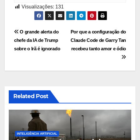
Visualizações:
131
Navegação
O grande alerta do
Por que a configuração do
chefe da IA ​​de Trump
Claude Code de Garry Tan
de
sobre o Irã é ignorado
recebeu tanto amor e ódio
Post
Related Post
INTELIGÊNCIA ARTIFICIAL