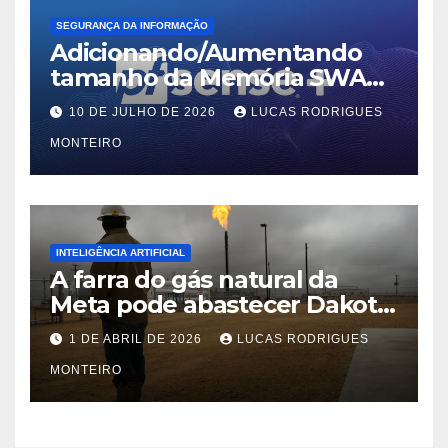
SEGURANÇA DA INFORMAÇÃO
Adicionando/Aumentando
tamanho da Memória SWAP
no PfSense 2.8
10 DE JULHO DE 2026
LUCAS RODRIGUES
MONTEIRO
INTELIGÊNCIA ARTIFICIAL
A farra do gás natural da
Meta pode abastecer Dakota
do Sul
1 DE ABRIL DE 2026
LUCAS RODRIGUES
MONTEIRO