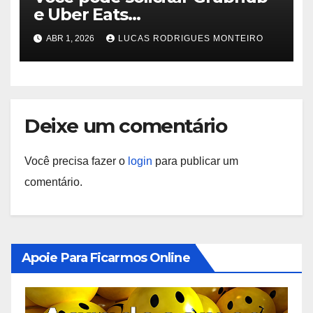
e Uber Eats
‘conversacionalmente’ com
ABR 1, 2026
LUCAS RODRIGUES MONTEIRO
Alexa Plus
Deixe um comentário
Você precisa fazer o
login
para publicar um
comentário.
Apoie Para Ficarmos Online