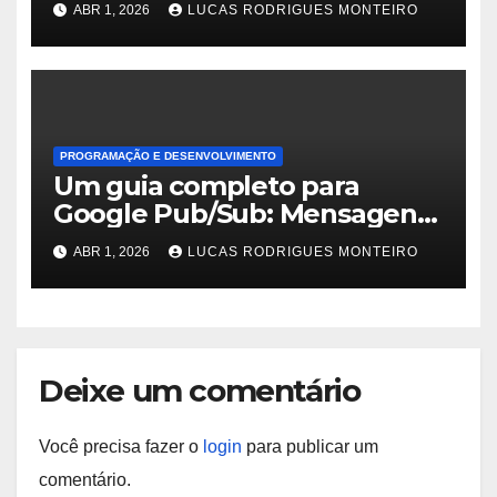
ABR 1, 2026
LUCAS RODRIGUES MONTEIRO
PROGRAMAÇÃO E DESENVOLVIMENTO
Um guia completo para
Google Pub/Sub: Mensagens
integradas na nuvem
ABR 1, 2026
LUCAS RODRIGUES MONTEIRO
Deixe um comentário
Você precisa fazer o
login
para publicar um
comentário.