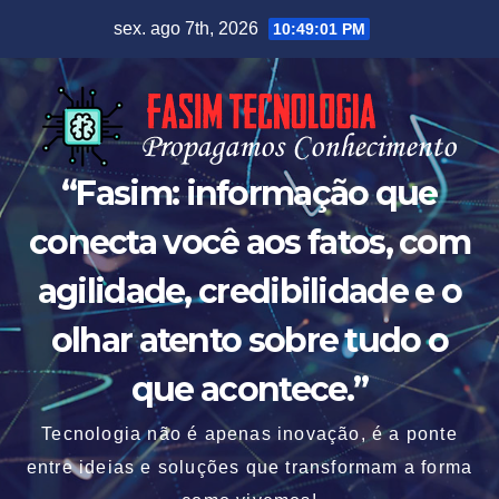
Skip
sex. ago 7th, 2026
10:49:03 PM
to
content
“Fasim: informação que
conecta você aos fatos, com
agilidade, credibilidade e o
olhar atento sobre tudo o
que acontece.”
Tecnologia não é apenas inovação, é a ponte
entre ideias e soluções que transformam a forma