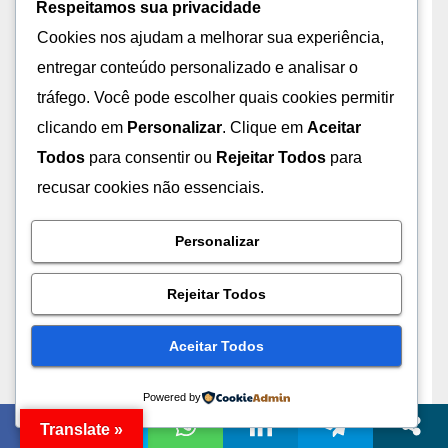
Respeitamos sua privacidade
outubro 2021
Cookies nos ajudam a melhorar sua experiência,
entregar conteúdo personalizado e analisar o
setembro 2021
tráfego. Você pode escolher quais cookies permitir
julho 2021
clicando em
Personalizar
. Clique em
Aceitar
Todos
para consentir ou
Rejeitar Todos
para
março 2021
recusar cookies não essenciais.
outubro 2020
Personalizar
abril 2018
Rejeitar Todos
novembro 2017
Aceitar Todos
outubro 2017
Powered by
Translate »
setembro 2017