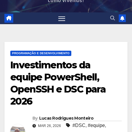
como vivemos!
PROGRAMAÇÃO E DESENVOLVIMENTO
Investimentos da
equipe PowerShell,
OpenSSH e DSC para
2026
By
Lucas Rodrigues Monteiro
#DSC
,
#equipe
,
MAR 26, 2026