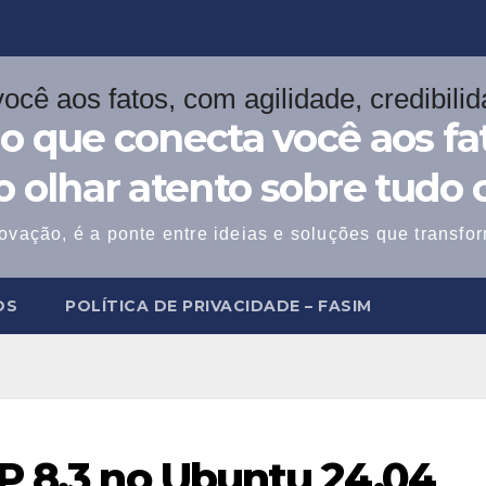
o que conecta você aos fat
 o olhar atento sobre tudo 
ovação, é a ponte entre ideias e soluções que transf
OS
POLÍTICA DE PRIVACIDADE – FASIM
P 8.3 no Ubuntu 24.04