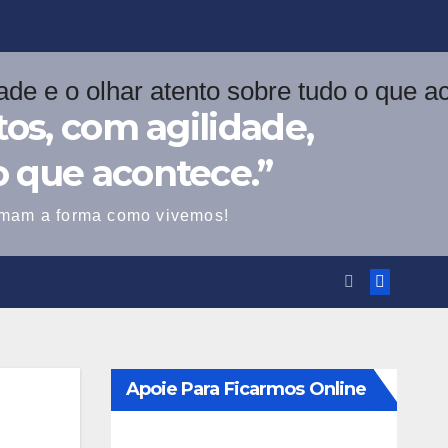
os, com agilidade,
o que acontece.”
ormam a forma como vivemos!
Apoie Para Ficarmos Online