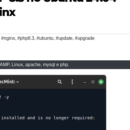
inx
,
#nginx
,
#php8.3
,
#ubuntu
,
#update
,
#upgrade
LAMP, Linux, apache, mysql e php.