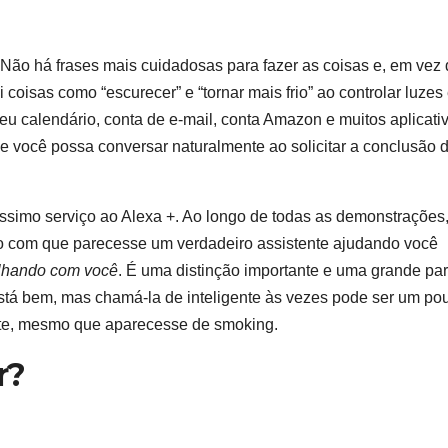
ão há frases mais cuidadosas para fazer as coisas e, em vez 
i coisas como “escurecer” e “tornar mais frio” ao controlar luzes
u calendário, conta de e-mail, conta Amazon e muitos aplicati
ue você possa conversar naturalmente ao solicitar a conclusão 
éssimo serviço ao Alexa +. Ao longo de todas as demonstrações
ndo com que parecesse um verdadeiro assistente ajudando você
alhando com você
. É uma distinção importante e uma grande par
stá bem, mas chamá-la de inteligente às vezes pode ser um po
ente, mesmo que aparecesse de smoking.
r?