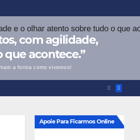
os, com agilidade,
o que acontece.”
ormam a forma como vivemos!
Apoie Para Ficarmos Online