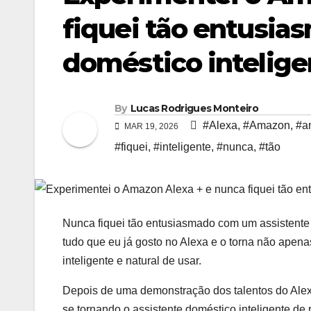
fiquei tão entusi
doméstico intelige
By
Lucas Rodrigues Monteiro
#Alexa
,
#Amazon
,
#a
MAR 19, 2026
#fiquei
,
#inteligente
,
#nunca
,
#tão
Nunca fiquei tão entusiasmado com um assistente
tudo que eu já gosto no Alexa e o torna não apen
inteligente e natural de usar.
Depois de uma demonstração dos talentos do Alex
se tornando o assistente doméstico inteligente de 