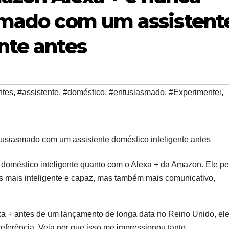
asmado com um assistent
nte antes
ntes
,
#assistente
,
#doméstico
,
#entusiasmado
,
#Experimentei
,
 doméstico inteligente quanto com o Alexa + da Amazon. Ele p
as mais inteligente e capaz, mas também mais comunicativo,
a + antes de um lançamento de longa data no Reino Unido, ele
referência. Veja por que isso me impressionou tanto.