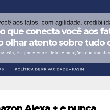
o que conecta você aos fat
 o olhar atento sobre tudo 
ovação, é a ponte entre ideias e soluções que transf
OS
POLÍTICA DE PRIVACIDADE – FASIM
azon Alexa + e nunca