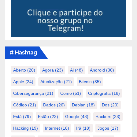
# Hashtag
Aberto
(20)
Agora
(23)
Ai
(48)
Android
(30)
Apple
(24)
Atualização
(21)
Bitcoin
(35)
Cibersegurança
(21)
Como
(51)
Criptografia
(18)
Código
(21)
Dados
(26)
Debian
(18)
Dos
(20)
Está
(79)
Estão
(23)
Google
(48)
Hackers
(23)
Hacking
(19)
Internet
(18)
Irã
(18)
Jogos
(17)