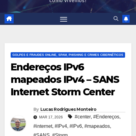
como vivemos!
GOLPES E FRAUDES ONLINE, SPAM, PHISHING E CRIMES CIBERNÉTICOS
Endereços IPv6
mapeados IPv4 – SANS
Internet Storm Center
By
Lucas Rodrigues Monteiro
#center
,
#Endereços
,
MAR 17, 2026
#internet
,
#IPv4
,
#IPv6
,
#mapeados
,
#SANS
,
#Storm