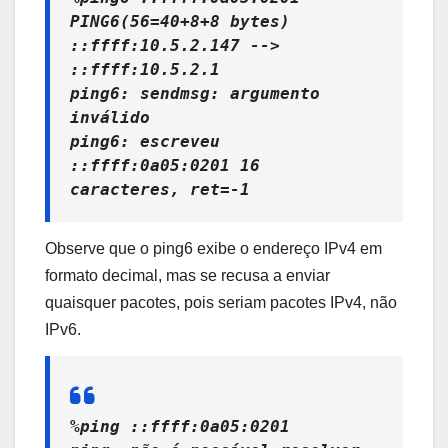
PING6(56=40+8+8 bytes)
::ffff:10.5.2.147 -->
::ffff:10.5.2.1
ping6: sendmsg: argumento
inválido
ping6: escreveu
::ffff:0a05:0201 16
caracteres, ret=-1
Observe que o ping6 exibe o endereço IPv4 em
formato decimal, mas se recusa a enviar
quaisquer pacotes, pois seriam pacotes IPv4, não
IPv6.
%ping ::ffff:0a05:0201