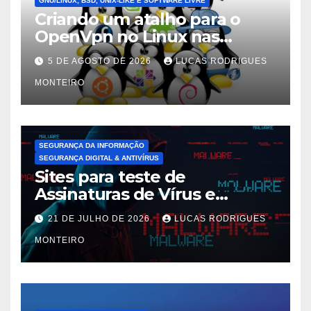
GNU/LINUX, BSD, UNIX-LIKE E SOFTWARE LIVRE
Criando um atalho para o
OpenVpn no Linux nas
distros Debian, ubuntu e
5 DE AGOSTO DE 2026
LUCAS RODRIGUES
Mint Linux
MONTEIRO
SEGURANÇA DA INFORMAÇÃO
SEGURANÇA DIGITAL & ANTIVÍRUS
Sites para teste de
Assinaturas de Vírus e
Malwares
21 DE JULHO DE 2026
LUCAS RODRIGUES
MONTEIRO