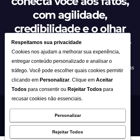
conecta você aos fatos,
com agilidade,
credibilidade e o olhar
atento sobre tudo o que
Respeitamos sua privacidade
Cookies nos ajudam a melhorar sua experiência,
acontece.”
entregar conteúdo personalizado e analisar o
Tecnologia não é apenas inovação, é a ponte entre ideias
tráfego. Você pode escolher quais cookies permitir
e soluções que transformam a forma como vivemos!
clicando em
Personalizar
. Clique em
Aceitar
Todos
para consentir ou
Rejeitar Todos
para
recusar cookies não essenciais.
Proudly powered by WordPress
|
Theme: Newsup by
Themeansar
.
Personalizar
Início
Contato
Quem Somos
Política de Privacidade – Fasim
Rejeitar Todos