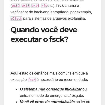
(
,
,
,
etc.),
fsck
chama o
ext2
ext3
ext4
xfs
verificador de back-end apropriado, por exemplo,
para sistemas de arquivos ext-família.
e2fsck
Quando você deve
executar o fsck?
Aqui estão os cenários mais comuns em que a
execução
é necessário ou recomendado:
fsck
O sistema não consegue inicializar
ou
entra no modo de emergência/resgate.
Você vê erros de entrada/saída
ao ler ou