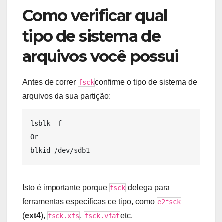
Como verificar qual
tipo de sistema de
arquivos você possui
Antes de correr
confirme o tipo de sistema de
fsck
arquivos da sua partição:
lsblk -f

Or

Isto é importante porque
delega para
fsck
ferramentas específicas de tipo, como
e2fsck
(
ext4
),
,
etc.
fsck.xfs
fsck.vfat