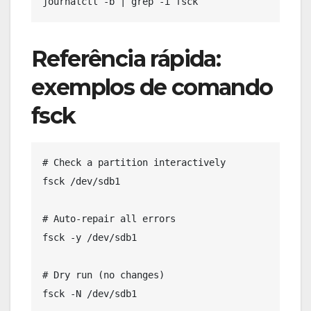
Referência rápida:
exemplos de comando
fsck
# Check a partition interactively

fsck /dev/sdb1

# Auto-repair all errors

fsck -y /dev/sdb1

# Dry run (no changes)

fsck -N /dev/sdb1
