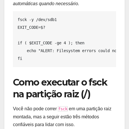
automáticas quando necessário.
fsck -y /dev/sdb1

EXIT_CODE=$?

if ( $EXIT_CODE -ge 4 ); then

    echo "ALERT: Filesystem errors could not be c
Como executar o fsck
na partição raiz (/)
Você não pode correr
em uma partição raiz
fsck
montada, mas a seguir estão três métodos
confiáveis ​​para lidar com isso.