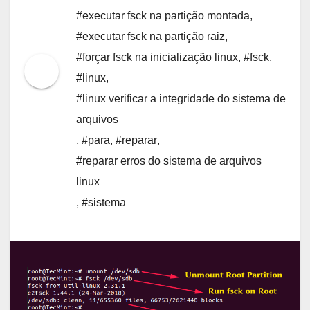
#executar fsck na partição montada
,
#executar fsck na partição raiz
,
#forçar fsck na inicialização linux
,
#fsck
,
#linux
,
#linux verificar a integridade do sistema de
arquivos
,
#para
,
#reparar
,
#reparar erros do sistema de arquivos
linux
,
#sistema