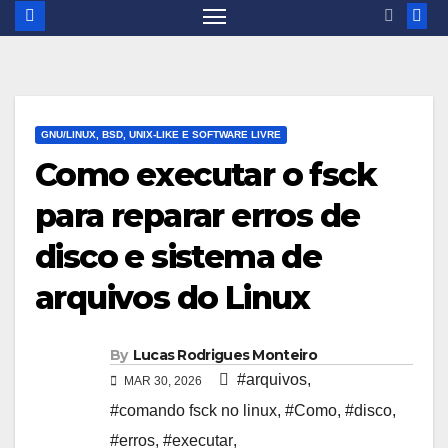
GNU/LINUX, BSD, UNIX-LIKE E SOFTWARE LIVRE
Como executar o fsck
para reparar erros de
disco e sistema de
arquivos do Linux
By
Lucas Rodrigues Monteiro
#arquivos
,
MAR 30, 2026
#comando fsck no linux
,
#Como
,
#disco
,
#erros
,
#executar
,