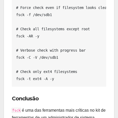
# Force check even if filesystem looks clean

fsck -f /dev/sdb1

# Check all filesystems except root

fsck -AR -y

# Verbose check with progress bar

fsck -C -V /dev/sdb1

# Check only ext4 filesystems

Conclusão
é uma das ferramentas mais críticas no kit de
fsck
ferramentas de um administrador de sistema