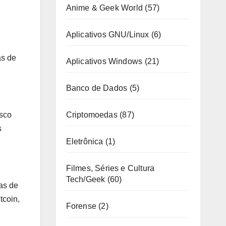
Anime & Geek World
(57)
Aplicativos GNU/Linux
(6)
as de
Aplicativos Windows
(21)
Banco de Dados
(5)
Criptomoedas
(87)
isco
s
Eletrônica
(1)
Filmes, Séries e Cultura
Tech/Geek
(60)
as de
tcoin,
Forense
(2)