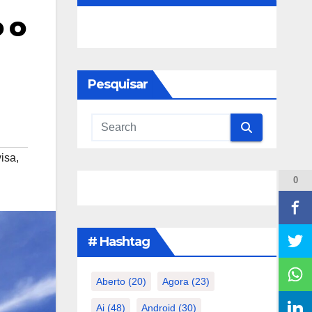
 o
Pesquisar
visa
,
0
# Hashtag
Aberto
(20)
Agora
(23)
Ai
(48)
Android
(30)