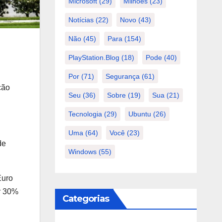
Microsoft
(29)
Milhões
(23)
Notícias
(22)
Novo
(43)
Não
(45)
Para
(154)
PlayStation.Blog
(18)
Pode
(40)
Por
(71)
Segurança
(61)
ção
Seu
(36)
Sobre
(19)
Sua
(21)
Tecnologia
(29)
Ubuntu
(26)
Uma
(64)
Você
(23)
de
Windows
(55)
Euro
er 30%
Categorias