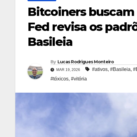
Bitcoiners buscam 
Fed revisa os padrõ
Basileia
By
Lucas Rodrigues Monteiro
#ativos
,
#Basileia
,
#
MAR 19, 2026
#tóxicos
,
#vitória