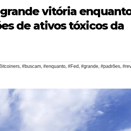
grande vitória enquanto
es de ativos tóxicos da
Bitcoiners
,
#buscam
,
#enquanto
,
#Fed
,
#grande
,
#padrões
,
#re