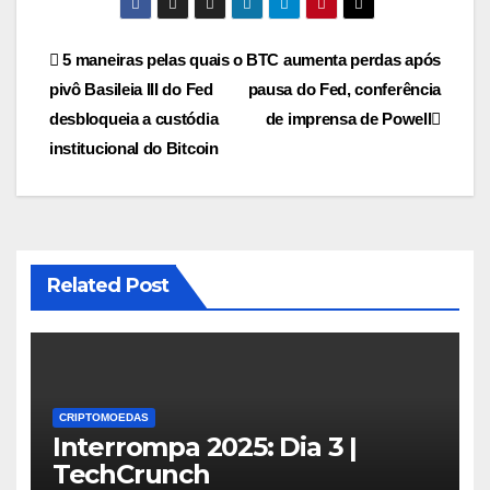
Navegação
5 maneiras pelas quais o
BTC aumenta perdas após
pivô Basileia III do Fed
pausa do Fed, conferência
de
desbloqueia a custódia
de imprensa de Powell
Post
institucional do Bitcoin
Related Post
CRIPTOMOEDAS
Interrompa 2025: Dia 3 |
TechCrunch