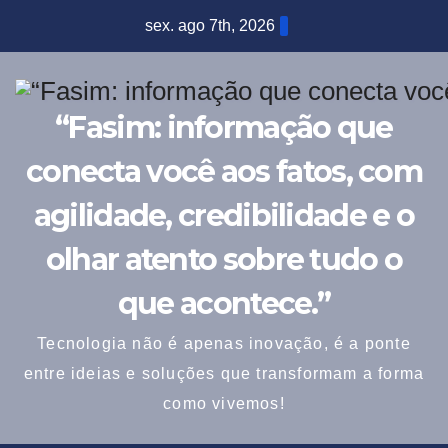
Skip
sex. ago 7th, 2026
to
content
“Fasim: informação que
conecta você aos fatos, com
agilidade, credibilidade e o
olhar atento sobre tudo o
que acontece.”
Tecnologia não é apenas inovação, é a ponte
entre ideias e soluções que transformam a forma
como vivemos!