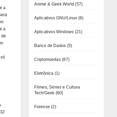
Anime & Geek World
(57)
e a
será
Aplicativos GNU/Linux
(6)
em
e a
Aplicativos Windows
(21)
 de
um
Banco de Dados
(5)
 só
Criptomoedas
(87)
Eletrônica
(1)
Filmes, Séries e Cultura
Tech/Geek
(60)
s
Forense
(2)
 32