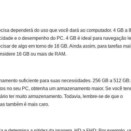
ecisa dependerá do uso que você dará ao computador. 4 GB a 
cidade e o desempenho do PC. 4 GB é ideal para navegação le
cisar de algo em torno de 16 GB. Ainda assim, para tarefas mai
considere 16 GB ou mais de RAM.
amento suficiente para suas necessidades. 256 GB a 512 GB:
entos no seu PC, obtenha um armazenamento maior. Se você ten
ário ter muito armazenamento. Todavia, lembre-se de que o
as também é mais caro.
ela e determina a nitidez da imagem. HD a FHD: Por exemplo, 