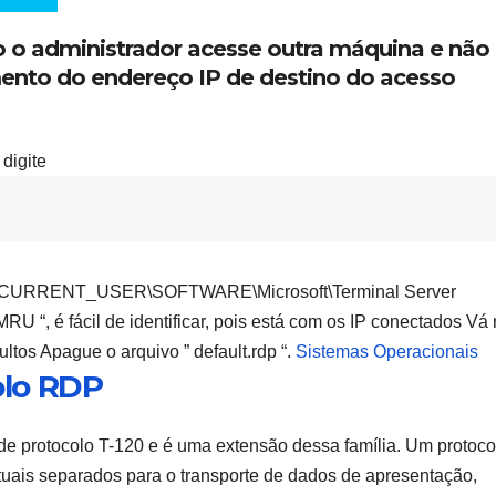
so o administrador acesse outra máquina e não
ento do endereço IP de destino do acesso
 digite
HKEY_CURRENT_USER\SOFTWARE\Microsoft\Terminal Server
RU “, é fácil de identificar, pois está com os IP conectados Vá
ltos Apague o arquivo ” default.rdp “.
Sistemas Operacionais
lo RDP
de protocolo T-120 e é uma extensão dessa família. Um protoco
tuais separados para o transporte de dados de apresentação,