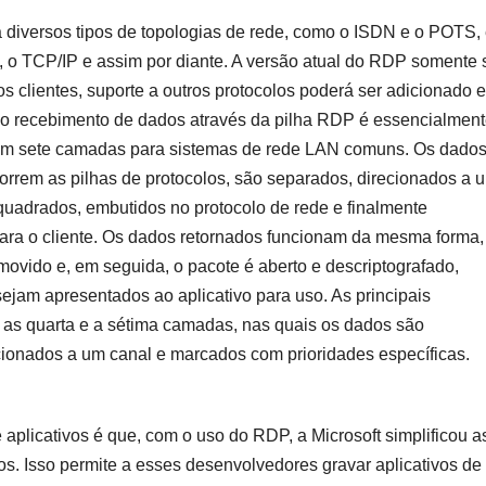
a diversos tipos de topologias de rede, como o ISDN e o POTS, 
 o TCP/IP e assim por diante. A versão atual do RDP somente 
s clientes, suporte a outros protocolos poderá ser adicionado 
e no recebimento de dados através da pilha RDP é essencialment
em sete camadas para sistemas de rede LAN comuns. Os dados
correm as pilhas de protocolos, são separados, direcionados a 
quadrados, embutidos no protocolo de rede e finalmente
para o cliente. Os dados retornados funcionam da mesma forma,
movido e, em seguida, o pacote é aberto e descriptografado,
ejam apresentados ao aplicativo para uso. As principais
e as quarta e a sétima camadas, nas quais os dados são
cionados a um canal e marcados com prioridades específicas.
plicativos é que, com o uso do RDP, a Microsoft simplificou a
os. Isso permite a esses desenvolvedores gravar aplicativos de