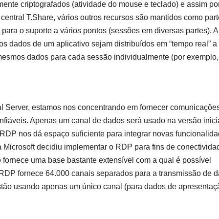
ente criptografados (atividade do mouse e teclado) e assim po
entral T.Share, vários outros recursos são mantidos como part
para o suporte a vários pontos (sessões em diversas partes). A
 os dados de um aplicativo sejam distribuídos em “tempo real” a
 mesmos dados para cada sessão individualmente (por exemplo,
al Server, estamos nos concentrando em fornecer comunicaçõe
nfiáveis. Apenas um canal de dados será usado na versão inici
o RDP nos dá espaço suficiente para integrar novas funcionalid
a Microsoft decidiu implementar o RDP para fins de conectivida
fornece uma base bastante extensível com a qual é possível
o RDP fornece 64.000 canais separados para a transmissão de 
estão usando apenas um único canal (para dados de apresentaç