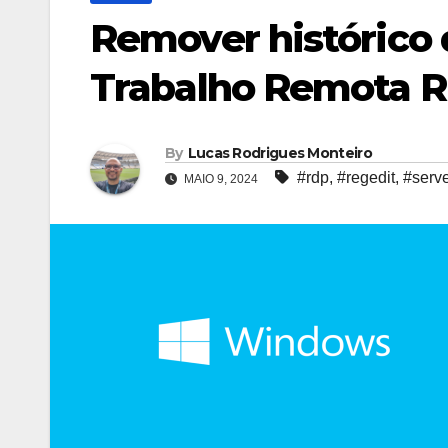
Remover histórico
Trabalho Remota R
By
Lucas Rodrigues Monteiro
#rdp
,
#regedit
,
#serv
MAIO 9, 2024