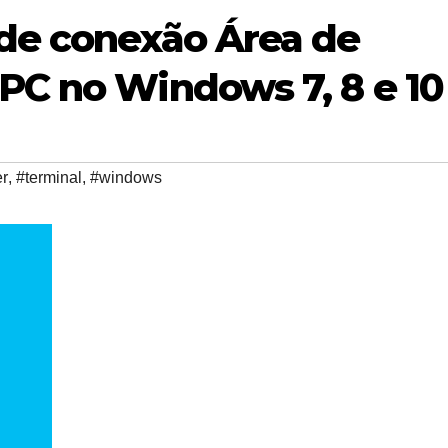
 de conexão Área de
PC no Windows 7, 8 e 10
er
,
#terminal
,
#windows