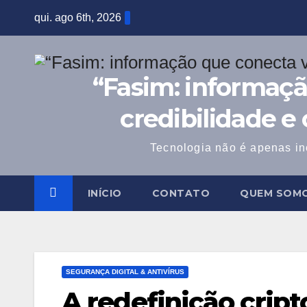
Skip
qui. ago 6th, 2026
to
content
“Fasim: informaçã
credibilidade e
Tecnologia não é apenas in
INÍCIO
CONTATO
QUEM SOM
SEGURANÇA DIGITAL & ANTIVÍRUS
A redefinição crip