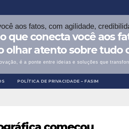
o que conecta você aos fat
 o olhar atento sobre tudo 
ovação, é a ponte entre ideias e soluções que transf
OS
POLÍTICA DE PRIVACIDADE – FASIM
tográfica começou