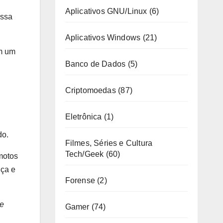
Aplicativos GNU/Linux
(6)
essa
Aplicativos Windows
(21)
em um
Banco de Dados
(5)
Criptomoedas
(87)
Eletrônica
(1)
do.
Filmes, Séries e Cultura
Tech/Geek
(60)
emotos
nça e
Forense
(2)
de
Gamer
(74)