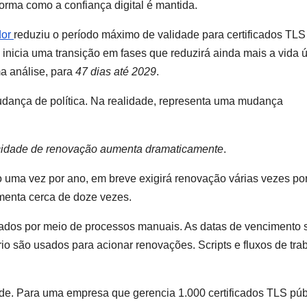
rma como a confiança digital é mantida.
dor
reduziu o período máximo de validade para certificados TLS
inicia uma transição em fases que reduzirá ainda mais a vida út
ma análise, para
47 dias até 2029
.
mudança de política. Na realidade, representa uma mudança
cidade de renovação aumenta dramaticamente
.
o uma vez por ano, em breve exigirá renovação várias vezes po
menta cerca de doze vezes.
cados por meio de processos manuais. As datas de vencimento 
o são usados ​​para acionar renovações. Scripts e fluxos de tra
e. Para uma empresa que gerencia 1.000 certificados TLS púb