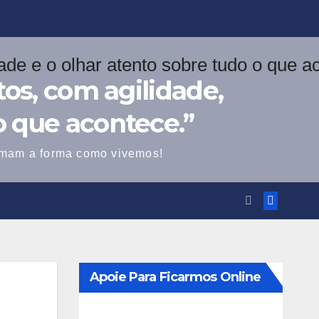
os, com agilidade,
o que acontece.”
ormam a forma como vivemos!
Apoie Para Ficarmos Online