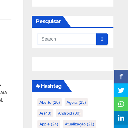
Pesquisar
s
# Hashtag
para
l.
Aberto
(20)
Agora
(23)
Ai
(48)
Android
(30)
Apple
(24)
Atualização
(21)