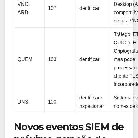
VNC,
Desktop (
107
Identificar
ARD
compartil
de tela V
Tráfego IE
QUIC (e H
Criptograf
QUEM
103
Identificar
mas pode
processar 
cliente TL
incorporad
Identificar e
Sistema d
DNS
100
inspecionar
nomes de 
Novos eventos SIEM de