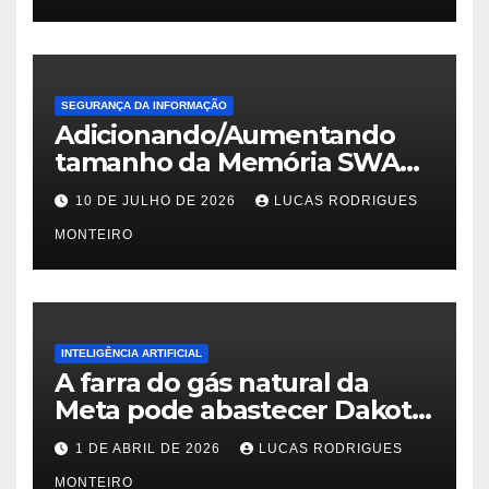
SEGURANÇA DA INFORMAÇÃO
Adicionando/Aumentando
tamanho da Memória SWAP
no PfSense 2.8
10 DE JULHO DE 2026
LUCAS RODRIGUES
MONTEIRO
INTELIGÊNCIA ARTIFICIAL
A farra do gás natural da
Meta pode abastecer Dakota
do Sul
1 DE ABRIL DE 2026
LUCAS RODRIGUES
MONTEIRO