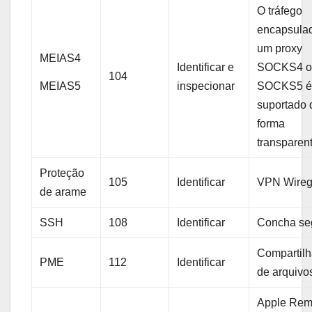
O tráfego
encapsula
um proxy
MEIAS4
Identificar e
SOCKS4 o
104
MEIAS5
inspecionar
SOCKS5 
suportado 
forma
transparen
Proteção
105
Identificar
VPN Wireg
de arame
SSH
108
Identificar
Concha se
Compartil
PME
112
Identificar
de arquivo
Apple Rem