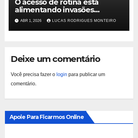
O acesso de rotina está
alimentando invasões
modernas, revela um novo
ABR 1, 2026
LUCAS RODRIGUES MONTEIRO
relatório de ameaças
Deixe um comentário
Você precisa fazer o
login
para publicar um
comentário.
Apoie Para Ficarmos Online