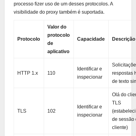
processo fizer uso de um desses protocolos. A
visibilidade do proxy também é suportada.
Valor do
protocolo
Protocolo
Capacidade
Descrição
de
aplicativo
Solicitaçõe
Identificar e
HTTP 1.x
110
respostas
inspecionar
de texto s
Olá do clie
TLS
Identificar e
TLS
102
(estabelec
inspecionar
de sessão
cliente)