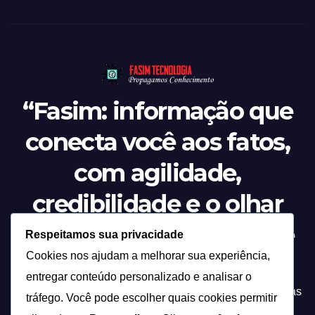
“Fasim: informação que
conecta você aos fatos,
com agilidade,
credibilidade e o olhar
atento sobre tudo o que
Respeitamos sua privacidade
Cookies nos ajudam a melhorar sua experiência,
acontece.”
entregar conteúdo personalizado e analisar o
Tecnologia não é apenas inovação, é a ponte entre ideias
tráfego. Você pode escolher quais cookies permitir
e soluções que transformam a forma como vivemos!