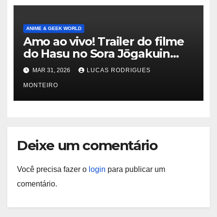
ANIME & GEEK WORLD
Amo ao vivo! Trailer do filme
do Hasu no Sora Jōgakuin
School Idol Club mostra
MAR 31, 2026
LUCAS RODRIGUES
música – Notícias
MONTEIRO
Deixe um comentário
Você precisa fazer o
login
para publicar um
comentário.