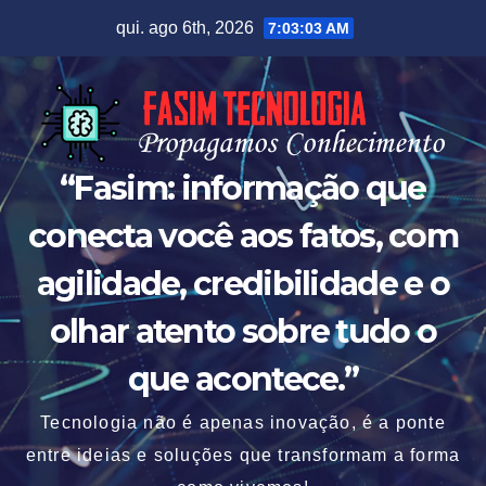
Skip
qui. ago 6th, 2026
7:03:04 AM
to
content
“Fasim: informação que
conecta você aos fatos, com
agilidade, credibilidade e o
olhar atento sobre tudo o
que acontece.”
Tecnologia não é apenas inovação, é a ponte
entre ideias e soluções que transformam a forma