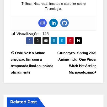
Trilhas, Natureza, Insetos e claro ler sobre
Tecnologia.
Visualizações:
146
Navegação
Oshi No Ko Anime
Crunchyroll Spring 2026
chega ao fim com a
Anime inclui One Piece,
de
temporada final anunciada
Witch Hat Atelier,
Post
oficialmente
Marriagetoxina
Related Post