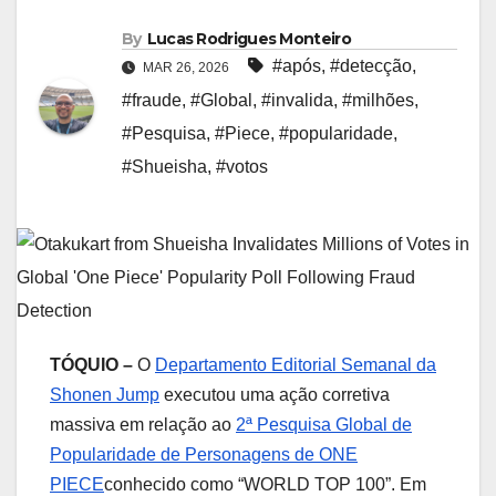
By
Lucas Rodrigues Monteiro
#após
,
#detecção
,
MAR 26, 2026
#fraude
,
#Global
,
#invalida
,
#milhões
,
#Pesquisa
,
#Piece
,
#popularidade
,
#Shueisha
,
#votos
TÓQUIO –
O
Departamento Editorial Semanal da
Shonen Jump
executou uma ação corretiva
massiva em relação ao
2ª Pesquisa Global de
Popularidade de Personagens de ONE
PIECE
conhecido como “WORLD TOP 100”. Em