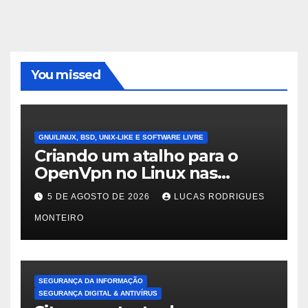
You missed
GNU/LINUX, BSD, UNIX-LIKE E SOFTWARE LIVRE
Criando um atalho para o
OpenVpn no Linux nas
distros Debian, ubuntu e
5 DE AGOSTO DE 2026
LUCAS RODRIGUES
Mint Linux
MONTEIRO
SEGURANÇA DA INFORMAÇÃO
SEGURANÇA DIGITAL & ANTIVÍRUS