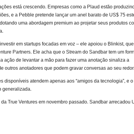
otações está crescendo. Empresas como a Plaud estão produzin
iões, e a Pebble pretende lançar um anel barato de US$ 75 est
adotando uma abordagem premium ao projetar seus produtos c
a.
investir em startups focadas em voz – ele apoiou o Blinkist, qu
 Venture Partners. Ele acha que o Stream do Sandbar tem um for
 a ação de levantar a mão para fazer uma anotação sinaliza a
 de outros anotadores que podem gravar conversas ao seu redor
 disponíveis atendem apenas aos “amigos da tecnologia”, e o
 generalizada.
es da True Ventures em novembro passado. Sandbar arrecadou