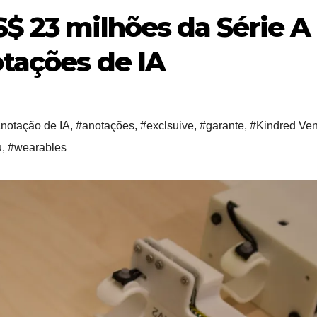
$ 23 milhões da Série A
otações de IA
notação de IA
,
#anotações
,
#exclsuive
,
#garante
,
#Kindred Ven
u
,
#wearables