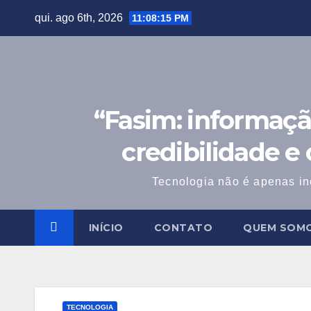
Skip
qui. ago 6th, 2026
11:08:16 PM
to
content
“Fasim: informaçã
credibilidade e
Tecnologia não é apenas in
INÍCIO
CONTATO
QUEM SOM
TECNOLOGIA