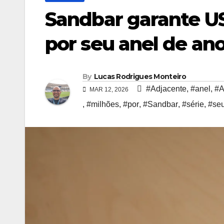
Sandbar garante US
por seu anel de an
By
Lucas Rodrigues Monteiro
#Adjacente
,
#anel
,
#A
MAR 12, 2026
,
#milhões
,
#por
,
#Sandbar
,
#série
,
#se