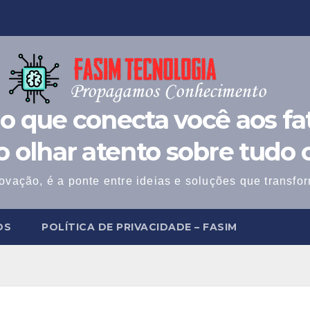
o que conecta você aos fat
 o olhar atento sobre tudo 
ovação, é a ponte entre ideias e soluções que transf
OS
POLÍTICA DE PRIVACIDADE – FASIM