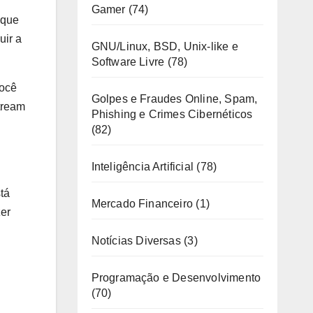
Gamer
(74)
 que
uir a
GNU/Linux, BSD, Unix-like e
Software Livre
(78)
você
Golpes e Fraudes Online, Spam,
Stream
Phishing e Crimes Cibernéticos
(82)
Inteligência Artificial
(78)
tá
Mercado Financeiro
(1)
zer
Notícias Diversas
(3)
Programação e Desenvolvimento
(70)