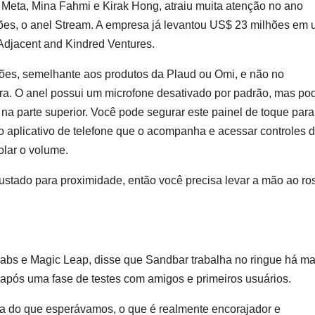
 Meta, Mina Fahmi e Kirak Hong, atraiu muita atenção no ano
ões, o anel Stream. A empresa já levantou US$ 23 milhões em
 Adjacent and Kindred Ventures.
ções, semelhante aos produtos da Plaud ou Omi, e não no
a. O anel possui um microfone desativado por padrão, mas po
na parte superior. Você pode segurar este painel de toque para
o aplicativo de telefone que o acompanha e acessar controles 
olar o volume.
ustado para proximidade, então você precisa levar a mão ao ro
abs e Magic Leap, disse que Sandbar trabalha no ringue há ma
, após uma fase de testes com amigos e primeiros usuários.
osa do que esperávamos, o que é realmente encorajador e