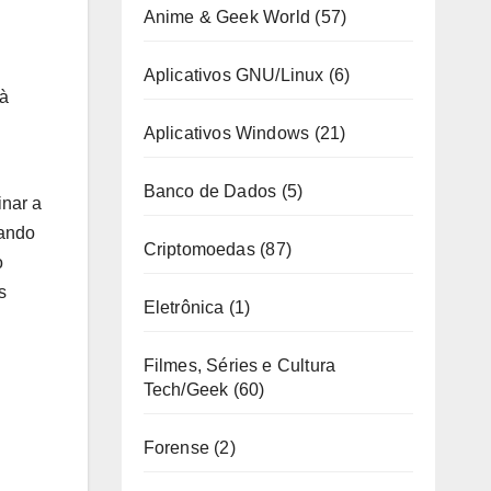
Anime & Geek World
(57)
Aplicativos GNU/Linux
(6)
 à
Aplicativos Windows
(21)
Banco de Dados
(5)
inar a
hando
Criptomoedas
(87)
o
s
Eletrônica
(1)
Filmes, Séries e Cultura
Tech/Geek
(60)
Forense
(2)