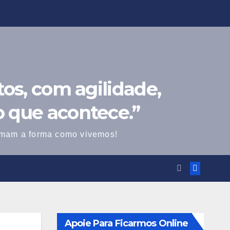
os, com agilidade,
o que acontece.”
ormam a forma como vivemos!
Apoie Para Ficarmos Online