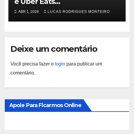
e Uber Eats
‘conversacionalmente’ com
ABR 1, 2026
LUCAS RODRIGUES MONTEIRO
Alexa Plus
Deixe um comentário
Você precisa fazer o
login
para publicar um
comentário.
Apoie Para Ficarmos Online