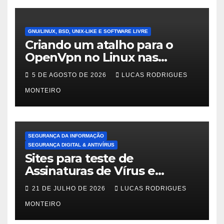
GNU/LINUX, BSD, UNIX-LIKE E SOFTWARE LIVRE
Criando um atalho para o
OpenVpn no Linux nas
distros Debian, ubuntu e
5 DE AGOSTO DE 2026
LUCAS RODRIGUES
Mint Linux
MONTEIRO
SEGURANÇA DA INFORMAÇÃO
SEGURANÇA DIGITAL & ANTIVÍRUS
Sites para teste de
Assinaturas de Vírus e
Malwares
21 DE JULHO DE 2026
LUCAS RODRIGUES
MONTEIRO