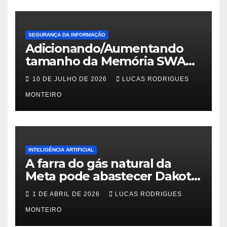
SEGURANÇA DA INFORMAÇÃO
Adicionando/Aumentando
tamanho da Memória SWAP
no PfSense 2.8
10 DE JULHO DE 2026
LUCAS RODRIGUES
MONTEIRO
INTELIGÊNCIA ARTIFICIAL
A farra do gás natural da
Meta pode abastecer Dakota
do Sul
1 DE ABRIL DE 2026
LUCAS RODRIGUES
MONTEIRO