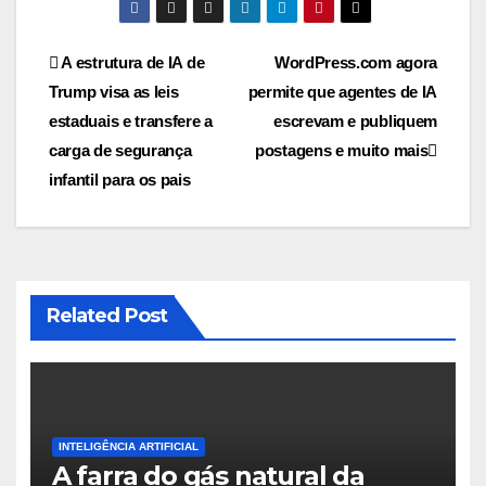
Navegação
A estrutura de IA de
WordPress.com agora
Trump visa as leis
permite que agentes de IA
de
estaduais e transfere a
escrevam e publiquem
Post
carga de segurança
postagens e muito mais
infantil para os pais
Related Post
INTELIGÊNCIA ARTIFICIAL
A farra do gás natural da