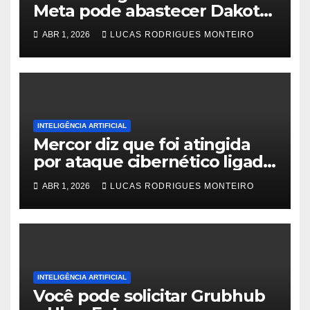
Meta pode abastecer Dakota
do Sul
ABR 1, 2026
LUCAS RODRIGUES MONTEIRO
INTELIGÊNCIA ARTIFICIAL
Mercor diz que foi atingida
por ataque cibernético ligado
ao comprometimento do
ABR 1, 2026
LUCAS RODRIGUES MONTEIRO
projeto de código aberto
LiteLLM
INTELIGÊNCIA ARTIFICIAL
Você pode solicitar Grubhub