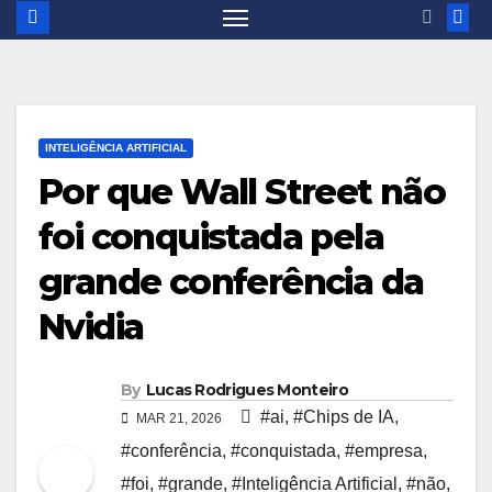
INTELIGÊNCIA ARTIFICIAL
Por que Wall Street não
foi conquistada pela
grande conferência da
Nvidia
By
Lucas Rodrigues Monteiro
#ai
,
#Chips de IA
,
MAR 21, 2026
#conferência
,
#conquistada
,
#empresa
,
#foi
,
#grande
,
#Inteligência Artificial
,
#não
,