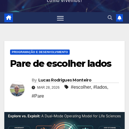
como vivemos!
PROGRAMAÇÃO E DESENVOLVIMENTO
Pare de escolher lados
By
Lucas Rodrigues Monteiro
#escolher
,
#lados
,
MAR 28, 2026
#Pare