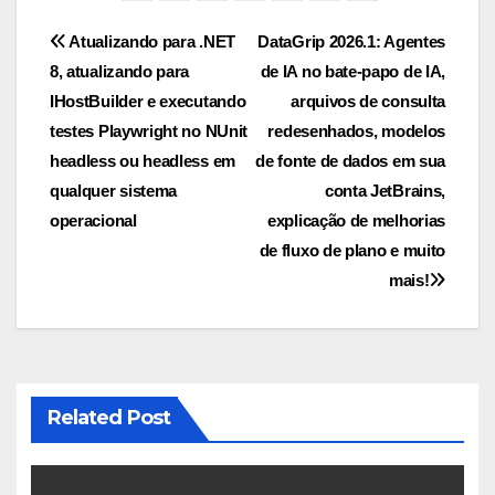
Navegação
Atualizando para .NET
DataGrip 2026.1: Agentes
8, atualizando para
de IA no bate-papo de IA,
de
IHostBuilder e executando
arquivos de consulta
Post
testes Playwright no NUnit
redesenhados, modelos
headless ou headless em
de fonte de dados em sua
qualquer sistema
conta JetBrains,
operacional
explicação de melhorias
de fluxo de plano e muito
mais!
Related Post