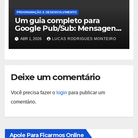
PROGRAMAÇÃO E DESENVOLVIMENTO
Um guia completo para
Google Pub/Sub: Mensagens
integradas na nuvem
ABR 1, 2026
LUCAS RODRIGUES MONTEIRO
Deixe um comentário
Você precisa fazer o
login
para publicar um
comentário.
Apoie Para Ficarmos Online