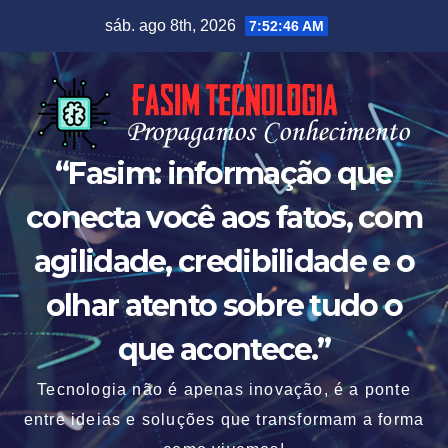
Skip
sáb. ago 8th, 2026
7:52:48 AM
to
content
“Fasim: informação que
conecta você aos fatos, com
agilidade, credibilidade e o
olhar atento sobre tudo o
que acontece.”
Tecnologia não é apenas inovação, é a ponte
entre ideias e soluções que transformam a forma