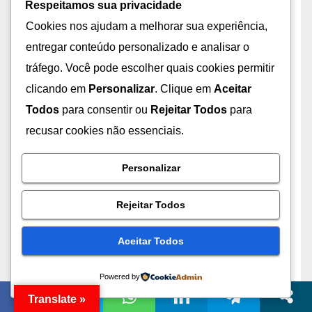
Cibersegurança
(21)
Como
(51)
Criptografia
(18)
Respeitamos sua privacidade
Cookies nos ajudam a melhorar sua experiência,
Código
(21)
Dados
(26)
Debian
(18)
Dos
(20)
entregar conteúdo personalizado e analisar o
Está
(79)
Estão
(23)
Google
(48)
Hackers
(23)
tráfego. Você pode escolher quais cookies permitir
Hacking
(19)
Internet
(18)
Irã
(18)
Jogos
(17)
clicando em
Personalizar
. Clique em
Aceitar
Todos
para consentir ou
Rejeitar Todos
para
Linux
(50)
Mais
(63)
Mangá
(20)
Mas
(23)
recusar cookies não essenciais.
Mercado
(19)
Microsoft
(29)
Milhões
(23)
Notícias
(22)
Novo
(43)
Não
(45)
Para
(154)
Personalizar
PlayStation.Blog
(18)
Pode
(40)
Por
(71)
Rejeitar Todos
Segurança
(61)
Seu
(36)
Sobre
(19)
Sua
(21)
Aceitar Todos
Tecnologia
(29)
Ubuntu
(26)
Uma
(64)
Você
(23)
Windows
(55)
Powered by
Translate »