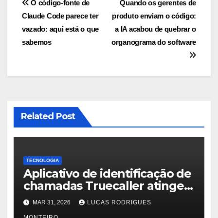
Navegação
O código-fonte de
Quando os gerentes de
Claude Code parece ter
produto enviam o código:
de
vazado: aqui está o que
a IA acabou de quebrar o
Post
sabemos
organograma do software
Related Post
TECNOLOGIA
Aplicativo de identificação de
chamadas Truecaller atinge
500 milhões de usuários
MAR 31, 2026
LUCAS RODRIGUES
mensais
MONTEIRO