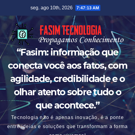
Skip
seg. ago 10th, 2026
7:47:14 AM
to
content
“Fasim: informação que
conecta você aos fatos, com
agilidade, credibilidade e o
olhar atento sobre tudo o
que acontece.”
Tecnologia não é apenas inovação, é a ponte
entre ideias e soluções que transformam a forma