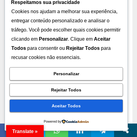
Respeitamos sua privacidade
SEGURANÇA DIGITAL & ANTIVÍRUS
Cookies nos ajudam a melhorar sua experiência,
Sites para teste de
Assinaturas de Vírus e
entregar conteúdo personalizado e analisar o
Malwares
tráfego. Você pode escolher quais cookies permitir
21 DE JULHO DE 2026
LUCAS RODRIGUES
clicando em
Personalizar
. Clique em
Aceitar
MONTEIRO
Todos
para consentir ou
Rejeitar Todos
para
recusar cookies não essenciais.
Personalizar
SEGURANÇA DA INFORMAÇÃO
Adicionando/Aumentando
tamanho da Memória SWAP
Rejeitar Todos
no PfSense 2.8
10 DE JULHO DE 2026
LUCAS RODRIGUES
Aceitar Todos
MONTEIRO
Powered by
Translate »