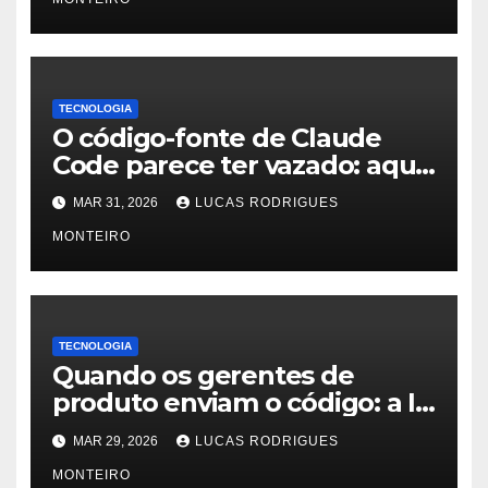
TECNOLOGIA
O código-fonte de Claude
Code parece ter vazado: aqui
está o que sabemos
MAR 31, 2026
LUCAS RODRIGUES
MONTEIRO
TECNOLOGIA
Quando os gerentes de
produto enviam o código: a IA
acabou de quebrar o
MAR 29, 2026
LUCAS RODRIGUES
organograma do software
MONTEIRO