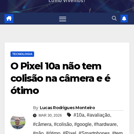
como vivemos!
TECNOLOGIA
O Pixel 10a não tem
colisão na câmera e é
ótimo
By
Lucas Rodrigues Monteiro
#10a
,
#avaliação
,
MAR 30, 2026
#câmera
,
#colisão
,
#google
,
#hardware
,
#não
,
#ótimo
,
#Pixel
,
#Smartphones
,
#tem