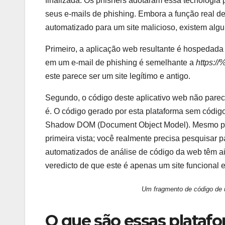
finalizada. Os phishers adotaram essa tecnologia 
seus e-mails de phishing. Embora a função real d
automatizado para um site malicioso, existem alg
Primeiro, a aplicação web resultante é hospedada
em um e-mail de phishing é semelhante a
https:/
este parece ser um site legítimo e antigo.
Segundo, o código deste aplicativo web não parece
é. O código gerado por esta plataforma sem códig
Shadow DOM (Document Object Model). Mesmo para
primeira vista; você realmente precisa pesquisar p
automatizados de análise de código da web têm a
veredicto de que este é apenas um site funcional e 
Um fragmento de código de 
O que são essas platafo