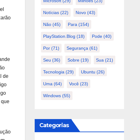
Microsoft
(29)
Milhões
(23)
el
Notícias
(22)
Novo
(43)
çarão
Não
(45)
Para
(154)
PlayStation.Blog
(18)
Pode
(40)
Por
(71)
Segurança
(61)
rande
Seu
(36)
Sobre
(19)
Sua
(21)
rão
Tecnologia
(29)
Ubuntu
(26)
l de
Uma
(64)
Você
(23)
igo
ego
Windows
(55)
i que
Categorias
lução