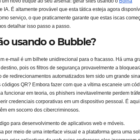
um novo truque ao seu arsenal: gerar sites usando o
Bolha
 IA. É altamente provável que esta tática esteja agora disponív
omo serviço, o que praticamente garante que estas iscas come
s detalhar isso passo a passo.
tão usando o Bubble?
 um e-mail é um bilhete unidirecional para o fracasso. Há uma g
estino, pois os filtros de segurança provavelmente a bloquea
o de redirecionamentos automatizados tem sido um grande sina
s códigos QR? Embora fazer com que a vítima escaneie um cód
a funcionar em teoria, os phishers inevitavelmente perdem tráf
rir credenciais corporativas em um dispositivo pessoal. É aqu
vêm em socorro dos cibercriminosos.
igo para desenvolvimento de aplicativos web e móveis.
a por meio de uma interface visual e a plataforma gera uma so