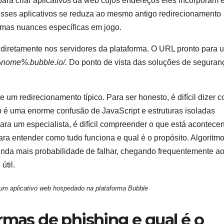
para criar aplicativos da web cujos endereços eles incorporam
esses aplicativos se reduza ao mesmo antigo redirecionamento
umas nuances específicas em jogo.
 diretamente nos servidores da plataforma. O URL pronto para 
/%nome%.bubble.io/.
Do ponto de vista das soluções de seguran
 um redirecionamento típico. Para ser honesto, é difícil dizer 
o é uma enorme confusão de JavaScript e estruturas isoladas
 um especialista, é difícil compreender o que está acontece
ara entender como tudo funciona e qual é o propósito. Algoritm
inda mais probabilidade de falhar, chegando frequentemente a
útil.
um aplicativo web hospedado na plataforma Bubble
rmas de phishing e qual é o