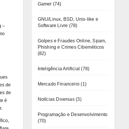
Gamer
(74)
GNU/Linux, BSD, Unix-like e
Software Livre
(78)
g –
omo
Golpes e Fraudes Online, Spam,
Phishing e Crimes Cibernéticos
(82)
Inteligência Artificial
(78)
ques
Mercado Financeiro
(1)
tes de
tes de
Notícias Diversas
(3)
te é
r.
Programação e Desenvolvimento
fico,
(70)
flare