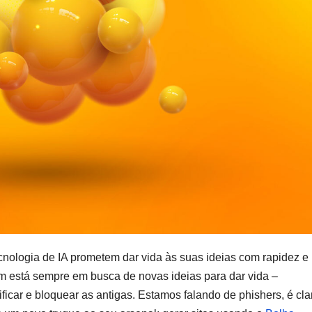
cnologia de IA prometem dar vida às suas ideias com rapidez e
m está sempre em busca de novas ideias para dar vida –
icar e bloquear as antigas. Estamos falando de phishers, é cla