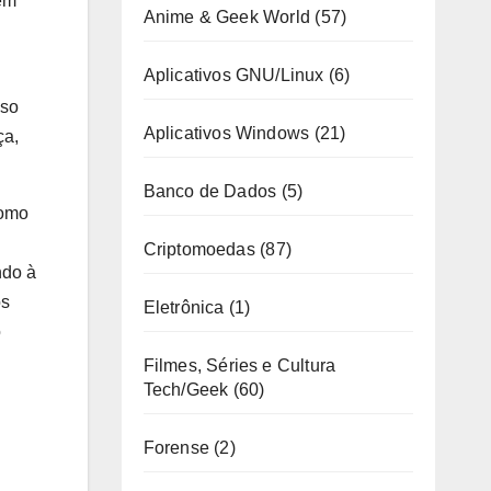
 em
Anime & Geek World
(57)
Aplicativos GNU/Linux
(6)
uso
Aplicativos Windows
(21)
ça,
Banco de Dados
(5)
como
Criptomoedas
(87)
ndo à
os
Eletrônica
(1)
o
Filmes, Séries e Cultura
Tech/Geek
(60)
Forense
(2)