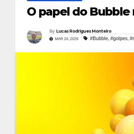
O papel do Bubble 
By
Lucas Rodrigues Monteiro
#Bubble
,
#golpes
,
#
MAR 24, 2026