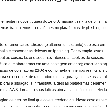
ementam novos truques do zero. A maioria usa kits de phishin
uemas fraudulentos – ou até mesmo plataformas de phishing c
e ferramentas sofisticado (e altamente frustrante) que está em
ails e contornar as defesas antiphishing. Por exemplo, estas
utras coisas, fazer o seguinte: interceptar cookies de sessão;
tática que abordamos em uma postagem anterior); executar ata
ação de dois fatores (2FA) e contorná-la em tempo real; criar si
ara se esconder de rastreadores de segurança; e use assisten
 piorar a situação, a infraestrutura dessas plataformas geralmen
o a AWS, tornando suas táticas ainda mais difíceis de detecta
ina de destino final que coleta credenciais. Neste caso especí
 as vítimas para um site – completo com uma verificação Cloud