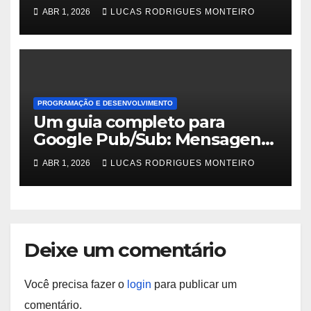
ABR 1, 2026
LUCAS RODRIGUES MONTEIRO
PROGRAMAÇÃO E DESENVOLVIMENTO
Um guia completo para
Google Pub/Sub: Mensagens
integradas na nuvem
ABR 1, 2026
LUCAS RODRIGUES MONTEIRO
Deixe um comentário
Você precisa fazer o
login
para publicar um
comentário.