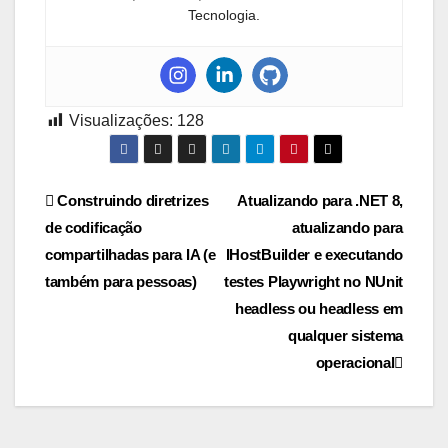
Tecnologia.
Visualizações:
128
Navegação
Construindo diretrizes
Atualizando para .NET 8,
de codificação
atualizando para
de
compartilhadas para IA (e
IHostBuilder e executando
Post
também para pessoas)
testes Playwright no NUnit
headless ou headless em
qualquer sistema
operacional