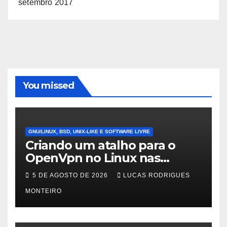
setembro 2017
You missed
GNU/LINUX, BSD, UNIX-LIKE E SOFTWARE LIVRE
Criando um atalho para o
OpenVpn no Linux nas
distros Debian, ubuntu e
5 DE AGOSTO DE 2026
LUCAS RODRIGUES
Mint Linux
MONTEIRO