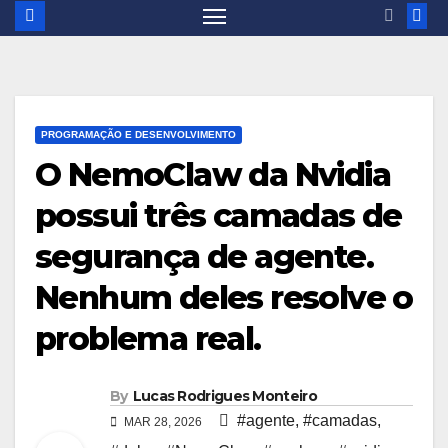
PROGRAMAÇÃO E DESENVOLVIMENTO
O NemoClaw da Nvidia
possui três camadas de
segurança de agente.
Nenhum deles resolve o
problema real.
By
Lucas Rodrigues Monteiro
#agente
,
#camadas
,
MAR 28, 2026