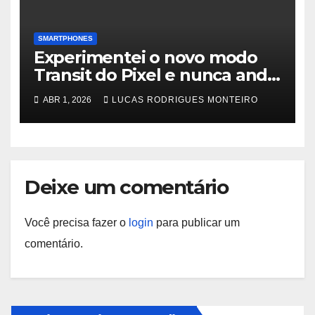
SMARTPHONES
Experimentei o novo modo
Transit do Pixel e nunca ando
de ônibus ou trem sem ele
ABR 1, 2026
LUCAS RODRIGUES MONTEIRO
Deixe um comentário
Você precisa fazer o
login
para publicar um
comentário.