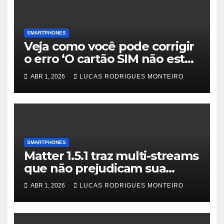
SMARTPHONES
Veja como você pode corrigir
o erro ‘O cartão SIM não está
mais ativo’ do Google Fi
ABR 1, 2026
LUCAS RODRIGUES MONTEIRO
SMARTPHONES
Matter 1.5.1 traz multi-streams
que não prejudicam sua
largura de banda
ABR 1, 2026
LUCAS RODRIGUES MONTEIRO