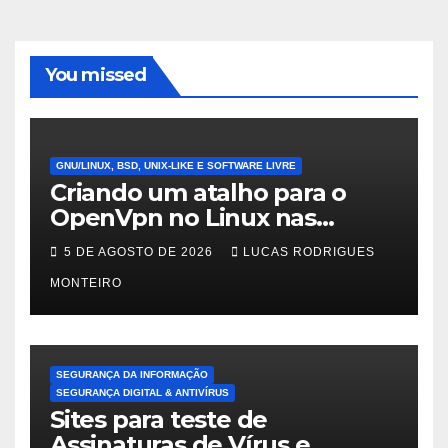
You missed
GNU/LINUX, BSD, UNIX-LIKE E SOFTWARE LIVRE
Criando um atalho para o
OpenVpn no Linux nas
distros Debian, ubuntu e
5 DE AGOSTO DE 2026
LUCAS RODRIGUES
Mint Linux
MONTEIRO
SEGURANÇA DA INFORMAÇÃO
SEGURANÇA DIGITAL & ANTIVÍRUS
Sites para teste de
Assinaturas de Vírus e