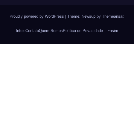
Proudly powered by WordPress
|
Theme: Newsup by
Themeansar
.
Início
Contato
Quem Somos
Política de Privacidade – Fasim