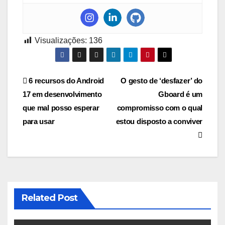
Visualizações:
136
Navegação
6 recursos do Android
O gesto de ‘desfazer’ do
17 em desenvolvimento
Gboard é um
de
que mal posso esperar
compromisso com o qual
Post
para usar
estou disposto a conviver
Related Post