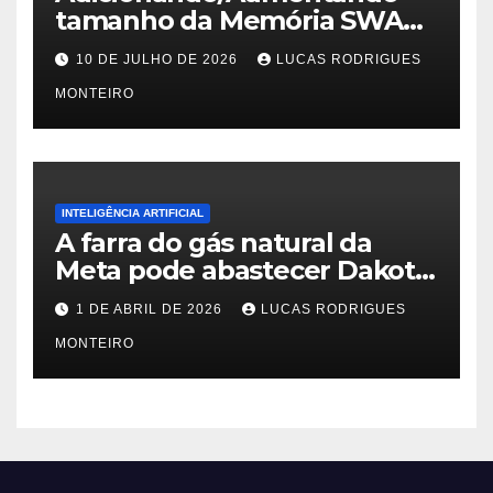
tamanho da Memória SWAP
no PfSense 2.8
10 DE JULHO DE 2026
LUCAS RODRIGUES
MONTEIRO
INTELIGÊNCIA ARTIFICIAL
A farra do gás natural da
Meta pode abastecer Dakota
do Sul
1 DE ABRIL DE 2026
LUCAS RODRIGUES
MONTEIRO