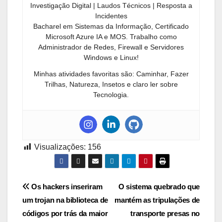
Investigação Digital | Laudos Técnicos | Resposta a
Incidentes
Bacharel em Sistemas da Informação, Certificado
Microsoft Azure IA e MOS. Trabalho como
Administrador de Redes, Firewall e Servidores
Windows e Linux!
Minhas atividades favoritas são: Caminhar, Fazer
Trilhas, Natureza, Insetos e claro ler sobre
Tecnologia.
Visualizações:
156
Navegação
Os hackers inseriram
O sistema quebrado que
um trojan na biblioteca de
mantém as tripulações de
de
códigos por trás da maior
transporte presas no