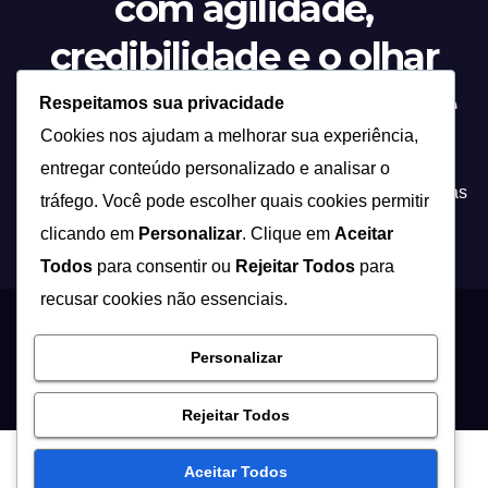
com agilidade,
credibilidade e o olhar
atento sobre tudo o que
Respeitamos sua privacidade
Cookies nos ajudam a melhorar sua experiência,
acontece.”
entregar conteúdo personalizado e analisar o
Tecnologia não é apenas inovação, é a ponte entre ideias
tráfego. Você pode escolher quais cookies permitir
e soluções que transformam a forma como vivemos!
clicando em
Personalizar
. Clique em
Aceitar
Todos
para consentir ou
Rejeitar Todos
para
recusar cookies não essenciais.
Proudly powered by WordPress
|
Theme: Newsup by
Themeansar
.
Personalizar
Início
Contato
Quem Somos
Política de Privacidade – Fasim
Rejeitar Todos
Aceitar Todos