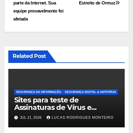
Post
parte da Internet. Sua
Estreito de Ormuz
equipe provavelmente foi
afetada
Related Post
SEGURANÇA DA INFORMAÇÃO
SEGURANÇA DIGITAL & ANTIVÍRUS
Sites para teste de
Assinaturas de Vírus e
Malwares
JUL 21, 2026
LUCAS RODRIGUES MONTEIRO