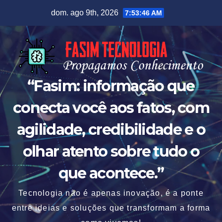
Skip
dom. ago 9th, 2026
7:53:47 AM
to
content
“Fasim: informação que
conecta você aos fatos, com
agilidade, credibilidade e o
olhar atento sobre tudo o
que acontece.”
Tecnologia não é apenas inovação, é a ponte
entre ideias e soluções que transformam a forma