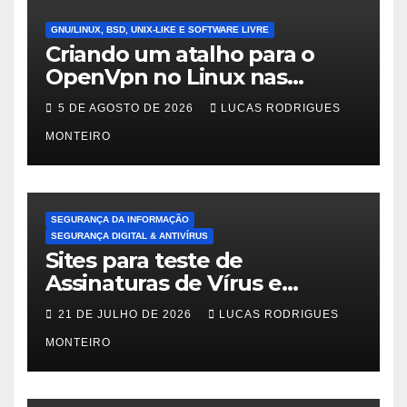
GNU/LINUX, BSD, UNIX-LIKE E SOFTWARE LIVRE
Criando um atalho para o
OpenVpn no Linux nas
distros Debian, ubuntu e
5 DE AGOSTO DE 2026
LUCAS RODRIGUES
Mint Linux
MONTEIRO
SEGURANÇA DA INFORMAÇÃO
SEGURANÇA DIGITAL & ANTIVÍRUS
Sites para teste de
Assinaturas de Vírus e
Malwares
21 DE JULHO DE 2026
LUCAS RODRIGUES
MONTEIRO