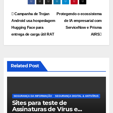
Navegação
Campanha de Trojan
Protegendo o ecossistema
Android usa hospedagem
de IA empresarial com
de
Hugging Face para
ServiceNow e Prisma
Post
entrega de carga útil RAT
AIRS
Related Post
SEGURANÇA DA INFORMAÇÃO
SEGURANÇA DIGITAL & ANTIVÍRUS
Sites para teste de
Assinaturas de Vírus e