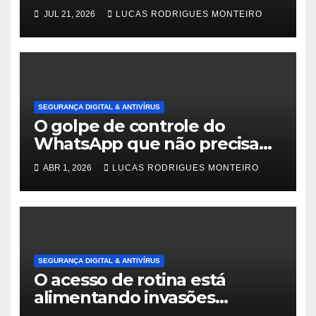
Malwares
JUL 21, 2026
LUCAS RODRIGUES MONTEIRO
SEGURANÇA DIGITAL & ANTIVÍRUS
O golpe de controle do
WhatsApp que não precisa
de sua senha
ABR 1, 2026
LUCAS RODRIGUES MONTEIRO
SEGURANÇA DIGITAL & ANTIVÍRUS
O acesso de rotina está
alimentando invasões
modernas, revela um novo