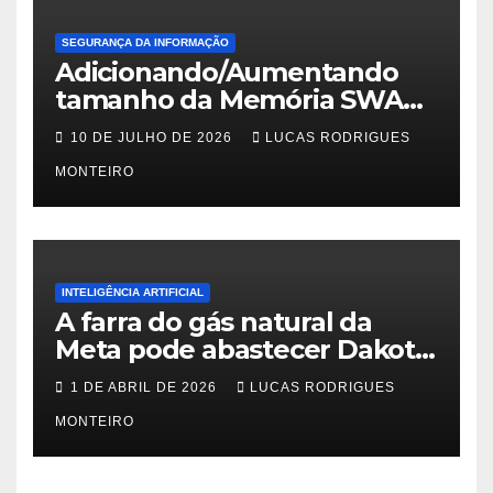
SEGURANÇA DA INFORMAÇÃO
Adicionando/Aumentando
tamanho da Memória SWAP
no PfSense 2.8
10 DE JULHO DE 2026
LUCAS RODRIGUES
MONTEIRO
INTELIGÊNCIA ARTIFICIAL
A farra do gás natural da
Meta pode abastecer Dakota
do Sul
1 DE ABRIL DE 2026
LUCAS RODRIGUES
MONTEIRO