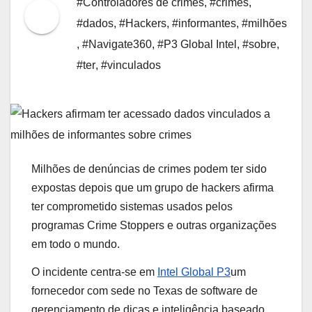
#Controladores de crimes
,
#crimes
,
#dados
,
#Hackers
,
#informantes
,
#milhões
,
#Navigate360
,
#P3 Global Intel
,
#sobre
,
#ter
,
#vinculados
Milhões de denúncias de crimes podem ter sido
expostas depois que um grupo de hackers afirma
ter comprometido sistemas usados ​​pelos
programas Crime Stoppers e outras organizações
em todo o mundo.
O incidente centra-se em
Intel Global P3
um
fornecedor com sede no Texas de software de
gerenciamento de dicas e inteligência baseado