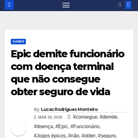
GAMER
Epic demite funcionário
com doença terminal
que não consegue
obter seguro de vida
By
Lucas Rodrigues Monteiro
#consegue
,
#demite
,
MAR 29, 2026
#doença
,
#Epic
,
#Funcionário
,
#Jogos épicos
,
#não
,
#obter
,
#seguro
,