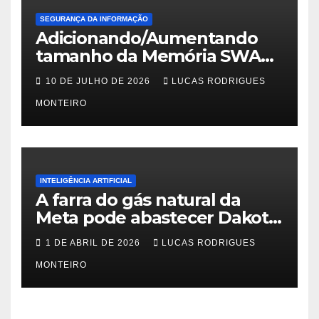
SEGURANÇA DA INFORMAÇÃO
Adicionando/Aumentando
tamanho da Memória SWAP
no PfSense 2.8
10 DE JULHO DE 2026
LUCAS RODRIGUES
MONTEIRO
INTELIGÊNCIA ARTIFICIAL
A farra do gás natural da
Meta pode abastecer Dakota
do Sul
1 DE ABRIL DE 2026
LUCAS RODRIGUES
MONTEIRO