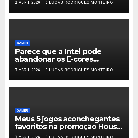
ABR 1, 2026
LUCAS RODRIGUES MONTEIRO
GAMER
Parece que a Intel pode
abandonar os E-cores
regulares para seus próximos
ABR 1, 2026
LUCAS RODRIGUES MONTEIRO
chips Core 300 para laptop
GAMER
Meus 5 jogos aconchegantes
favoritos na promoção House
and Home do Steam
ABR 1, 2026
LUCAS RODRIGUES MONTEIRO