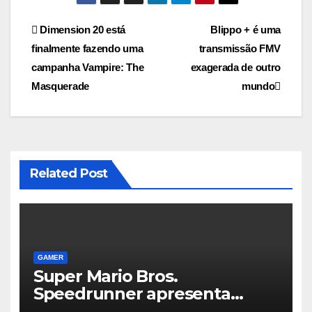
Navegação
Dimension 20 está
Blippo + é uma
finalmente fazendo uma
transmissão FMV
de
campanha Vampire: The
exagerada de outro
Post
Masquerade
mundo
Related Post
GAMER
Super Mario Bros.
Speedrunner apresenta
alegações de sabotagem