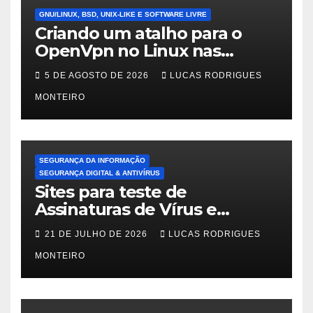
GNU/LINUX, BSD, UNIX-LIKE E SOFTWARE LIVRE
Criando um atalho para o
OpenVpn no Linux nas
distros Debian, ubuntu e
5 DE AGOSTO DE 2026
LUCAS RODRIGUES
Mint Linux
MONTEIRO
SEGURANÇA DA INFORMAÇÃO
SEGURANÇA DIGITAL & ANTIVÍRUS
Sites para teste de
Assinaturas de Vírus e
Malwares
21 DE JULHO DE 2026
LUCAS RODRIGUES
MONTEIRO