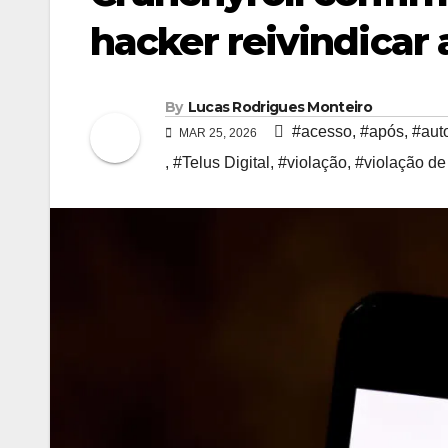
hacker reivindicar
By
Lucas Rodrigues Monteiro
#acesso
,
#após
,
#aut
MAR 25, 2026
,
#Telus Digital
,
#violação
,
#violação de