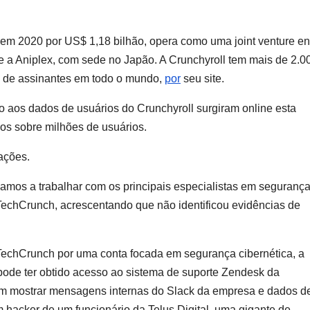
 em 2020 por US$ 1,18 bilhão, opera como uma joint venture en
 a Aniplex, com sede no Japão. A Crunchyroll tem mais de 2.0
s de assinantes em todo o mundo,
por
seu site.
aos dados de usuários do Crunchyroll surgiram online esta
s sobre milhões de usuários.
ações.
amos a trabalhar com os principais especialistas em seguranç
TechCrunch, acrescentando que não identificou evidências de
echCrunch por uma conta focada em segurança cibernética, a
r pode ter obtido acesso ao sistema de suporte Zendesk da
cem mostrar mensagens internas do Slack da empresa e dados d
hacker de um funcionário da Telus Digital, uma gigante de