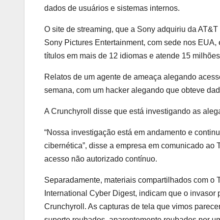
dados de usuários e sistemas internos.
O site de streaming, que a Sony adquiriu da AT&T
Sony Pictures Entertainment, com sede nos EUA, e
títulos em mais de 12 idiomas e atende 15 milhõe
Relatos de um agente de ameaça alegando acesso 
semana, com um hacker alegando que obteve dado
A Crunchyroll disse que está investigando as aleg
“Nossa investigação está em andamento e continu
cibernética”, disse a empresa em comunicado ao 
acesso não autorizado contínuo.
Separadamente, materiais compartilhados com o T
International Cyber ​​Digest, indicam que o invaso
Crunchyroll. As capturas de tela que vimos pare
suporte roubados, aparentemente roubados por um 