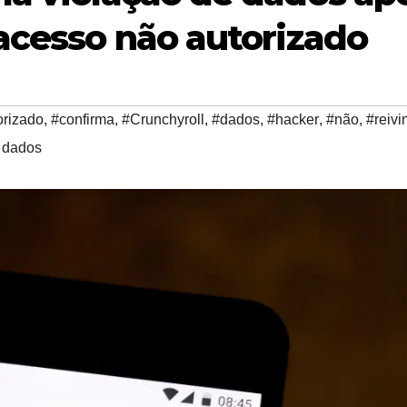
 acesso não autorizado
orizado
,
#confirma
,
#Crunchyroll
,
#dados
,
#hacker
,
#não
,
#reivi
 dados