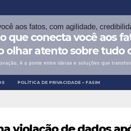
o que conecta você aos fat
 o olhar atento sobre tudo 
ovação, é a ponte entre ideias e soluções que transf
OS
POLÍTICA DE PRIVACIDADE – FASIM
ma violação de dados ap