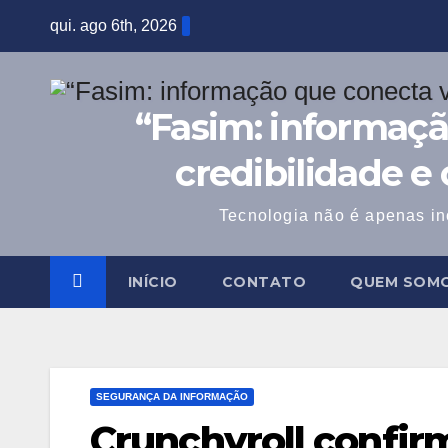
Skip
qui. ago 6th, 2026
to
content
“Fasim: informaçã
credibilidade e
Tecnologia não é apenas in
INÍCIO
CONTATO
QUEM SOM
SEGURANÇA DA INFORMAÇÃO
Crunchyroll confir