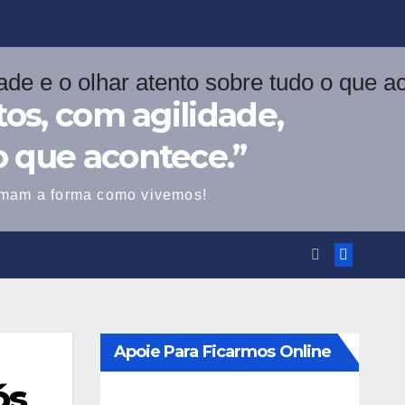
os, com agilidade,
o que acontece.”
ormam a forma como vivemos!
Apoie Para Ficarmos Online
ós