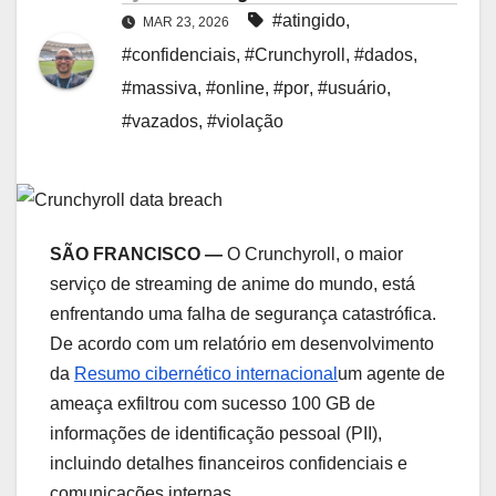
#atingido
,
MAR 23, 2026
#confidenciais
,
#Crunchyroll
,
#dados
,
#massiva
,
#online
,
#por
,
#usuário
,
#vazados
,
#violação
SÃO FRANCISCO —
O Crunchyroll, o maior
serviço de streaming de anime do mundo, está
enfrentando uma falha de segurança catastrófica.
De acordo com um relatório em desenvolvimento
da
Resumo cibernético internacional
um agente de
ameaça exfiltrou com sucesso 100 GB de
informações de identificação pessoal (PII),
incluindo detalhes financeiros confidenciais e
comunicações internas.