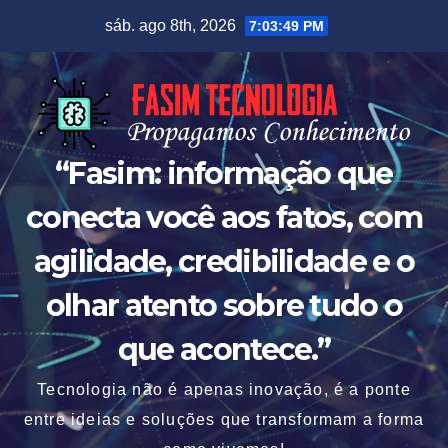
Skip
sáb. ago 8th, 2026
7:03:50 PM
to
content
“Fasim: informação que
conecta você aos fatos, com
agilidade, credibilidade e o
olhar atento sobre tudo o
que acontece.”
Tecnologia não é apenas inovação, é a ponte
entre ideias e soluções que transformam a forma