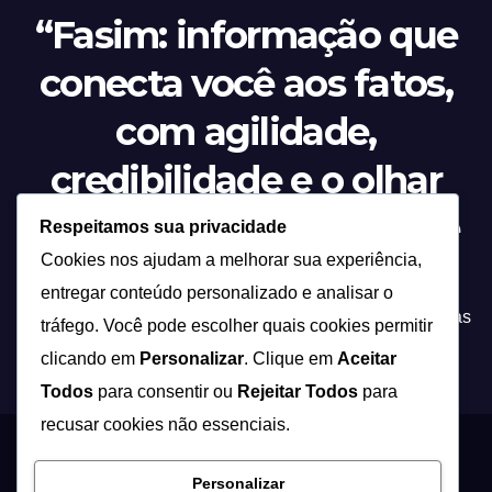
“Fasim: informação que
conecta você aos fatos,
com agilidade,
credibilidade e o olhar
atento sobre tudo o que
Respeitamos sua privacidade
Cookies nos ajudam a melhorar sua experiência,
acontece.”
entregar conteúdo personalizado e analisar o
Tecnologia não é apenas inovação, é a ponte entre ideias
tráfego. Você pode escolher quais cookies permitir
e soluções que transformam a forma como vivemos!
clicando em
Personalizar
. Clique em
Aceitar
Todos
para consentir ou
Rejeitar Todos
para
recusar cookies não essenciais.
Proudly powered by WordPress
|
Theme: Newsup by
Themeansar
.
Personalizar