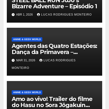
STEEL BALL RUN JoJo’s
Bizarre Adventure – Episódio 1
ABR 1, 2026
LUCAS RODRIGUES MONTEIRO
ANIME & GEEK WORLD
Agentes das Quatro Estações:
Dança da Primavera –
Episódio 1
MAR 31, 2026
LUCAS RODRIGUES
MONTEIRO
ANIME & GEEK WORLD
Amo ao vivo! Trailer do filme
do Hasu no Sora Jōgakuin