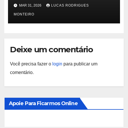
School Idol Club mostra
MAR 31, 2026
LUCAS RODRIGUES
música – Notícias
MONTEIRO
Deixe um comentário
Você precisa fazer o
login
para publicar um
comentário.
Apoie Para Ficarmos Online