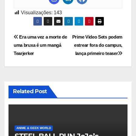
Visualizações:
143
Navegação
Era uma vez a morte de
Prime Video Sets podem
uma bruxa é um mangá
estrear fora do campus,
de
Tearjerker
lança primeiro teaser
Post
Related Post
ANIME & GEEK WORLD