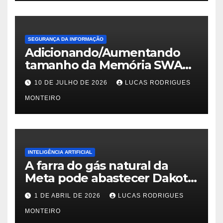
SEGURANÇA DA INFORMAÇÃO
Adicionando/Aumentando
tamanho da Memória SWAP
no PfSense 2.8
10 DE JULHO DE 2026
LUCAS RODRIGUES
MONTEIRO
INTELIGÊNCIA ARTIFICIAL
A farra do gás natural da
Meta pode abastecer Dakota
do Sul
1 DE ABRIL DE 2026
LUCAS RODRIGUES
MONTEIRO