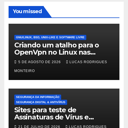
You missed
GNU/LINUX, BSD, UNIX-LIKE E SOFTWARE LIVRE
Criando um atalho para o
OpenVpn no Linux nas
distros Debian, ubuntu e
5 DE AGOSTO DE 2026
LUCAS RODRIGUES
Mint Linux
MONTEIRO
SEGURANÇA DA INFORMAÇÃO
SEGURANÇA DIGITAL & ANTIVÍRUS
Sites para teste de
Assinaturas de Vírus e
Malwares
21 DE JULHO DE 2026
LUCAS RODRIGUES