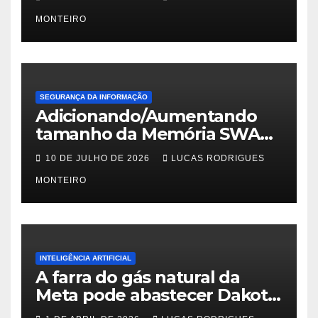
MONTEIRO
SEGURANÇA DA INFORMAÇÃO
Adicionando/Aumentando
tamanho da Memória SWAP
no PfSense 2.8
10 DE JULHO DE 2026
LUCAS RODRIGUES
MONTEIRO
INTELIGÊNCIA ARTIFICIAL
A farra do gás natural da
Meta pode abastecer Dakota
do Sul