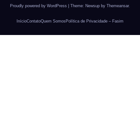
Proudly powered by WordPress
|
Theme: Newsup by
Themeansar
.
Início
Contato
Quem Somos
Política de Privacidade – Fasim