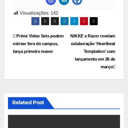
Visualizações:
142
Navegação
Prime Video Sets podem
NIKKE e Razer revelam
estrear fora do campus,
colaboração ‘Heartbeat
de
lança primeiro teaser
Temptation’ com
Post
lançamento em 26 de
março
Related Post