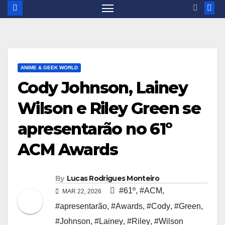
ANIME & GEEK WORLD
Cody Johnson, Lainey
Wilson e Riley Green se
apresentarão no 61º
ACM Awards
By
Lucas Rodrigues Monteiro
#61º
,
#ACM
,
MAR 22, 2026
#apresentarão
,
#Awards
,
#Cody
,
#Green
,
#Johnson
,
#Lainey
,
#Riley
,
#Wilson