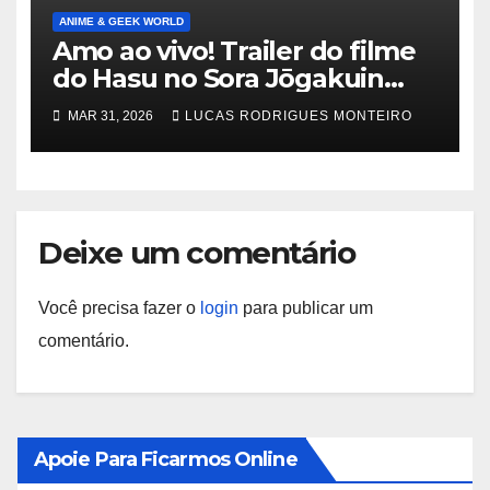
ANIME & GEEK WORLD
Amo ao vivo! Trailer do filme
do Hasu no Sora Jōgakuin
School Idol Club mostra
MAR 31, 2026
LUCAS RODRIGUES MONTEIRO
música – Notícias
Deixe um comentário
Você precisa fazer o
login
para publicar um
comentário.
Apoie Para Ficarmos Online