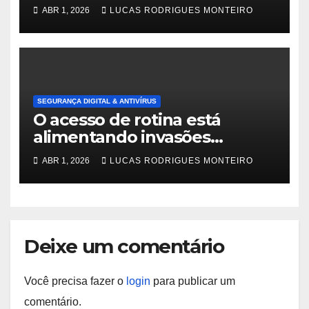
de sua senha
ABR 1, 2026
LUCAS RODRIGUES MONTEIRO
SEGURANÇA DIGITAL & ANTIVÍRUS
O acesso de rotina está
alimentando invasões
modernas, revela um novo
ABR 1, 2026
LUCAS RODRIGUES MONTEIRO
relatório de ameaças
Deixe um comentário
Você precisa fazer o
login
para publicar um
comentário.