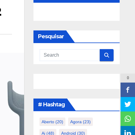
2
Pesquisar
0
# Hashtag
Aberto
(20)
Agora
(23)
Ai
(48)
Android
(30)