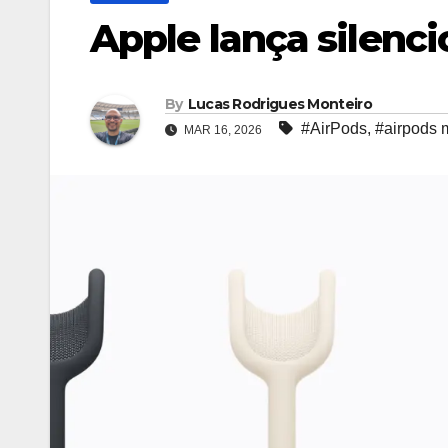
Apple lança silenc
By
Lucas Rodrigues Monteiro
#AirPods
,
#airpods 
MAR 16, 2026