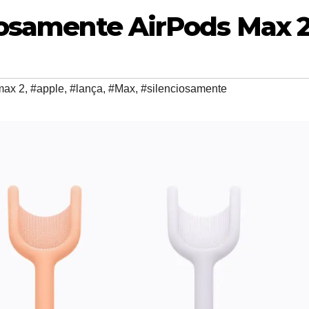
iosamente AirPods Max 
max 2
,
#apple
,
#lança
,
#Max
,
#silenciosamente