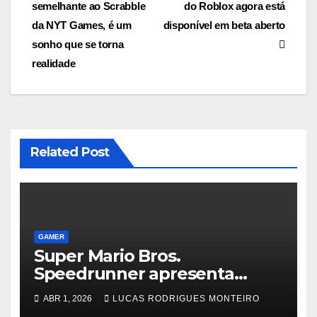
semelhante ao Scrabble
do Roblox agora está
de
da NYT Games, é um
disponível em beta aberto
Post
sonho que se torna
realidade
Related Post
GAMER
Super Mario Bros.
Speedrunner apresenta
alegações de sabotagem
ABR 1, 2026
LUCAS RODRIGUES MONTEIRO