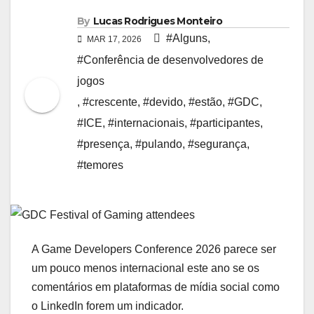
By
Lucas Rodrigues Monteiro
#Alguns
,
MAR 17, 2026
#Conferência de desenvolvedores de
jogos
,
#crescente
,
#devido
,
#estão
,
#GDC
,
#ICE
,
#internacionais
,
#participantes
,
#presença
,
#pulando
,
#segurança
,
#temores
A Game Developers Conference 2026 parece ser
um pouco menos internacional este ano se os
comentários em plataformas de mídia social como
o LinkedIn forem um indicador.