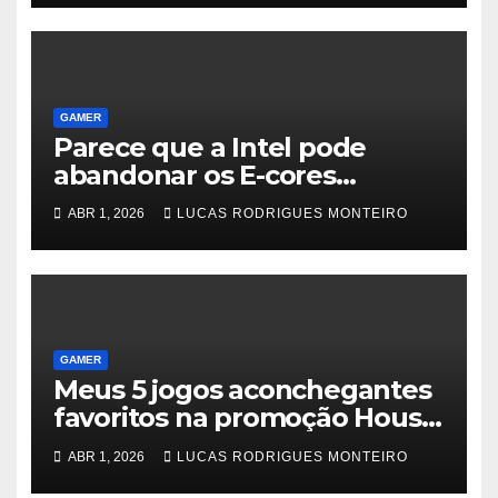
GAMER
Parece que a Intel pode
abandonar os E-cores
regulares para seus próximos
ABR 1, 2026
LUCAS RODRIGUES MONTEIRO
chips Core 300 para laptop
GAMER
Meus 5 jogos aconchegantes
favoritos na promoção House
and Home do Steam
ABR 1, 2026
LUCAS RODRIGUES MONTEIRO