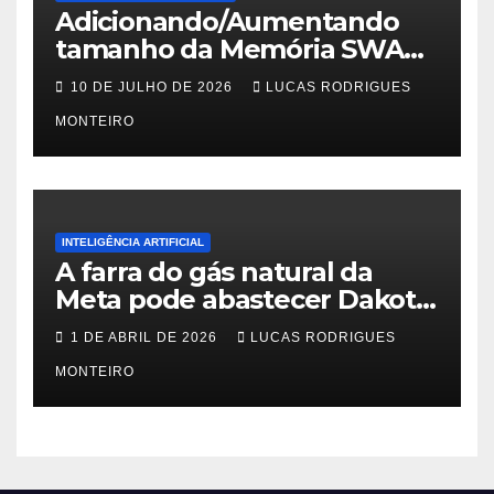
Adicionando/Aumentando
tamanho da Memória SWAP
no PfSense 2.8
10 DE JULHO DE 2026
LUCAS RODRIGUES
MONTEIRO
INTELIGÊNCIA ARTIFICIAL
A farra do gás natural da
Meta pode abastecer Dakota
do Sul
1 DE ABRIL DE 2026
LUCAS RODRIGUES
MONTEIRO