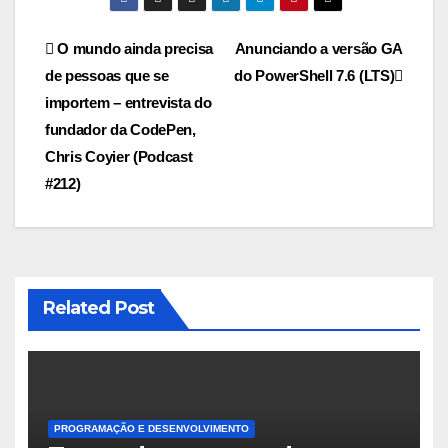
Navegação
O mundo ainda precisa
Anunciando a versão GA
de pessoas que se
do PowerShell 7.6 (LTS)
de
importem – entrevista do
Post
fundador da CodePen,
Chris Coyier (Podcast
#212)
Related Post
PROGRAMAÇÃO E DESENVOLVIMENTO