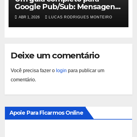
Google Pub/Sub: Mensagens
integradas na nuvem
ABR 1, 2026
LUCAS RODRIGUES MONTEIRO
Deixe um comentário
Você precisa fazer o
login
para publicar um
comentário.
Apoie Para Ficarmos Online