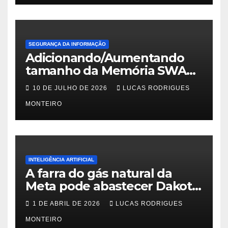
SEGURANÇA DA INFORMAÇÃO
Adicionando/Aumentando
tamanho da Memória SWAP
no PfSense 2.8
10 DE JULHO DE 2026
LUCAS RODRIGUES
MONTEIRO
INTELIGÊNCIA ARTIFICIAL
A farra do gás natural da
Meta pode abastecer Dakota
do Sul
1 DE ABRIL DE 2026
LUCAS RODRIGUES
MONTEIRO