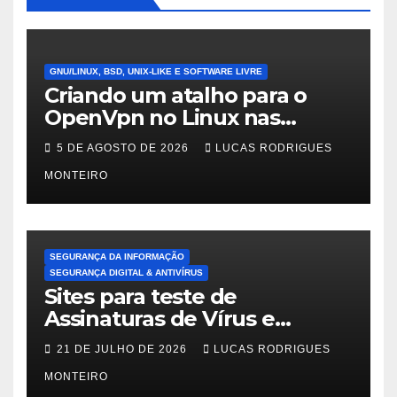
GNU/LINUX, BSD, UNIX-LIKE E SOFTWARE LIVRE
Criando um atalho para o
OpenVpn no Linux nas
distros Debian, ubuntu e
5 DE AGOSTO DE 2026
LUCAS RODRIGUES
Mint Linux
MONTEIRO
SEGURANÇA DA INFORMAÇÃO
SEGURANÇA DIGITAL & ANTIVÍRUS
Sites para teste de
Assinaturas de Vírus e
Malwares
21 DE JULHO DE 2026
LUCAS RODRIGUES
MONTEIRO