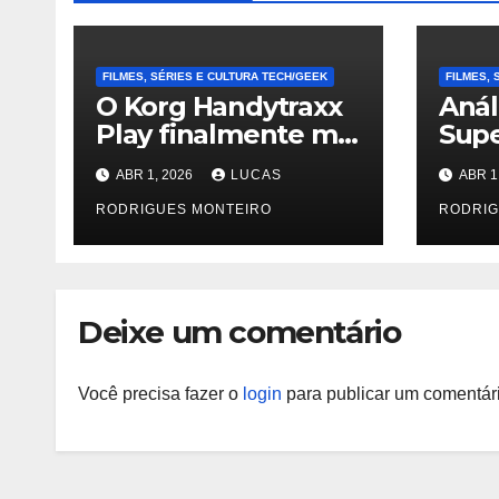
FILMES, SÉRIES E CULTURA TECH/GEEK
FILMES, 
O Korg Handytraxx
Anál
Play finalmente me
Supe
fez aprender a
Argo
ABR 1, 2026
LUCAS
ABR 1
arranhar
em p
RODRIGUES MONTEIRO
RODRIG
Deixe um comentário
Você precisa fazer o
login
para publicar um comentári