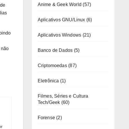
Anime & Geek World
(57)
 de
lias
Aplicativos GNU/Linux
(6)
bindo
Aplicativos Windows
(21)
ê não
Banco de Dados
(5)
Criptomoedas
(87)
Eletrônica
(1)
Filmes, Séries e Cultura
Tech/Geek
(60)
Forense
(2)
or