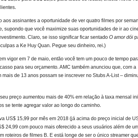
lientes.
 aos assinantes a oportunidade de ver quatro filmes por sema
ilme, supondo que você maximize suas oportunidades de ir ao ci
vestimento. Claro, se isso significar ficar sentado
O amor dói
p
esculpas a Ke Huy Quan. Pegue seu dinheiro, rei.)
em vigor em 7 de maio, então você tem um pouco de tempo par
fracasso para seu orçamento. AMC também anunciou que, com a
mais de 13 anos possam se inscrever no Stubs A-List – dimin
seu preço aumentou mais de 40% em relação à taxa mensal inic
os se tente agregar valor ao longo do caminho.
va US$ 15,99 por mês em 2018 (já acima do preço inicial de U
S$ 24,99 com pouco mais oferecido a seus usuários além de u
m roteiros de filmes B. E está longe de ser o único streamer qu