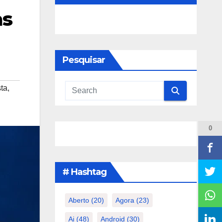
as
Pesquisar
sta
,
0
# Hashtag
Aberto
(20)
Agora
(23)
Ai
(48)
Android
(30)