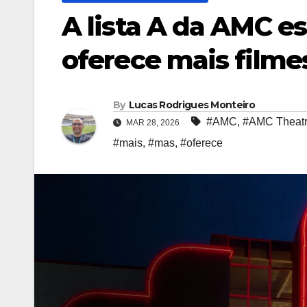
A lista A da AMC e
oferece mais filme
By
Lucas Rodrigues Monteiro
#AMC
,
#AMC Theat
MAR 28, 2026
#mais
,
#mas
,
#oferece