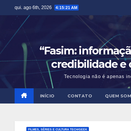
Skip
qui. ago 6th, 2026
4:15:22 AM
to
content
“Fasim: informaçã
credibilidade e
Tecnologia não é apenas in
INÍCIO
CONTATO
QUEM SO
FILMES, SÉRIES E CULTURA TECH/GEEK