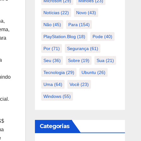
Microsoft
(29)
Milhões
(23)
Notícias
(22)
Novo
(43)
na,
Não
(45)
Para
(154)
nema,
PlayStation.Blog
(18)
Pode
(40)
ara
Por
(71)
Segurança
(61)
a
Seu
(36)
Sobre
(19)
Sua
(21)
Tecnologia
(29)
Ubuntu
(26)
uindo
Uma
(64)
Você
(23)
Windows
(55)
ial.
S$
Categorias
ma
e