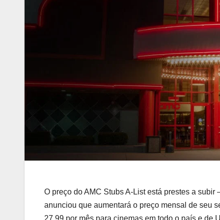
O preço do AMC Stubs A-List está prestes a subir 
anunciou que aumentará o preço mensal de seu se
27,99 por mês para cinemas em todo o país e de U