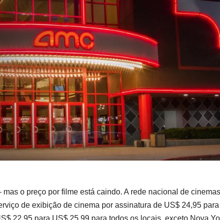
– mas o preço por filme está caindo. A rede nacional de cinema
rviço de exibição de cinema por assinatura de US$ 24,95 par
S$ 22,95 para US$ 25,99 para todos os locais, exceto Nova Yo