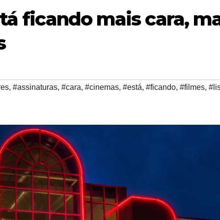
stá ficando mais cara, m
s
res
,
#assinaturas
,
#cara
,
#cinemas
,
#está
,
#ficando
,
#filmes
,
#li