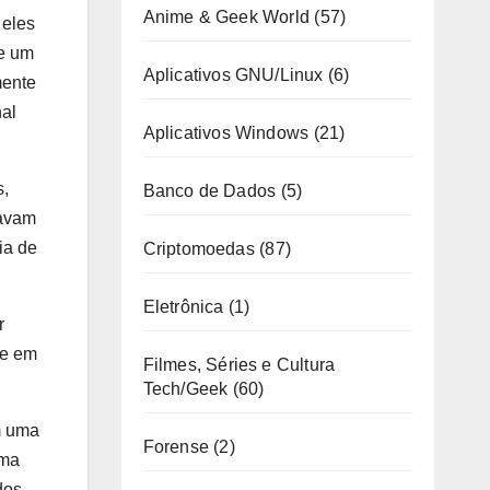
Anime & Geek World
(57)
 eles
e um
Aplicativos GNU/Linux
(6)
mente
nal
Aplicativos Windows
(21)
s,
Banco de Dados
(5)
tavam
ia de
Criptomoedas
(87)
Eletrônica
(1)
r
te em
Filmes, Séries e Cultura
Tech/Geek
(60)
m uma
Forense
(2)
sma
dos