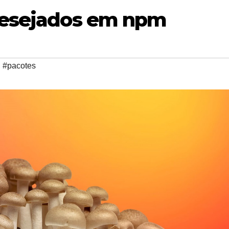
desejados em npm
,
#pacotes