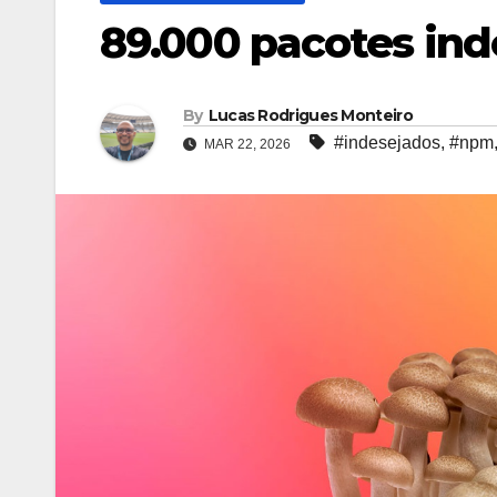
89.000 pacotes in
By
Lucas Rodrigues Monteiro
#indesejados
,
#npm
MAR 22, 2026