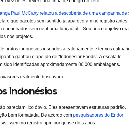
em vez de escrever cada linha de código do zero.
rança Paul McCarty relatou a descoberta de uma campanha de
 claro que pacotes sem sentido já apareceram no registro antes
 encontrados sem nenhuma função útil. Seu único objetivo era
as nos projetos.
ratos indonésios inseridos aleatoriamente e termos culinári
mpanha ganhou o apelido de “IndonesianFoods”. A escala foi
m sido identificadas aproximadamente 86 000 embalagens.
 invasores realmente buscavam.
os indonésios
ão pareciam lixo óbvio. Eles apresentavam estruturas padrão,
tação bem formatada. De acordo com
pesquisadores do Endor
sistissem no registro npm por quase dois anos.