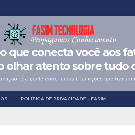
o que conecta você aos fat
 o olhar atento sobre tudo 
ovação, é a ponte entre ideias e soluções que transf
MOS
POLÍTICA DE PRIVACIDADE – FASIM