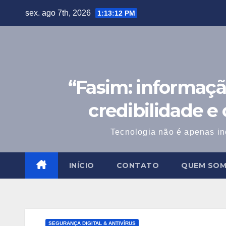
Skip
sex. ago 7th, 2026
1:13:13 PM
to
content
“Fasim: informaçã
credibilidade e
Tecnologia não é apenas in
INÍCIO
CONTATO
QUEM SO
SEGURANÇA DIGITAL & ANTIVÍRUS