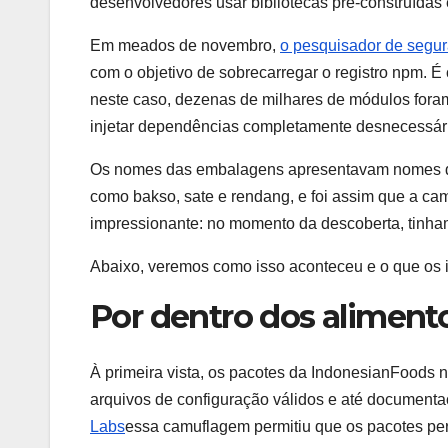
desenvolvedores usar bibliotecas pré-construídas 
Em meados de novembro,
o pesquisador de segu
com o objetivo de sobrecarregar o registro npm. É
neste caso, dezenas de milhares de módulos foram
injetar dependências completamente desnecessári
Os nomes das embalagens apresentavam nomes de p
como bakso, sate e rendang, e foi assim que a ca
impressionante: no momento da descoberta, tinha
Abaixo, veremos como isso aconteceu e o que os
Por dentro dos aliment
À primeira vista, os pacotes da IndonesianFoods n
arquivos de configuração válidos e até documen
Labs
essa camuflagem permitiu que os pacotes per