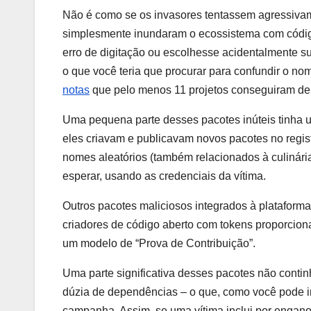
Não é como se os invasores tentassem agressivame
simplesmente inundaram o ecossistema com códi
erro de digitação ou escolhesse acidentalmente su
o que você teria que procurar para confundir o n
notas
que pelo menos 11 projetos conseguiram de 
Uma pequena parte desses pacotes inúteis tinha 
eles criavam e publicavam novos pacotes no reg
nomes aleatórios (também relacionados à culinári
esperar, usando as credenciais da vítima.
Outros pacotes maliciosos integrados à plataform
criadores de código aberto com tokens proporcion
um modelo de “Prova de Contribuição”.
Uma parte significativa desses pacotes não cont
dúzia de dependências – o que, como você pode i
campanha. Assim, se uma vítima inclui por engano 