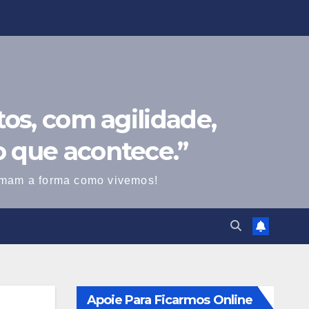
os, com agilidade,
o que acontece.”
ormam a forma como vivemos!
Apoie Para Ficarmos Online