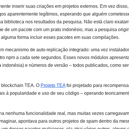
nte inserir suas criações em projetos externos. Em vez disso,
gos aparentemente legítimos, esperando que alguém cometess
a biblioteca nos resultados da pesquisa. Não está claro exata
ome de um pacote com um prato indonésio, mas a pesquisa origi
alguma forma incluir esses pacotes em suas compilações.
um mecanismo de auto-replicação integrado: uma vez instalado
istro npm a cada sete segundos. Esses novos módulos apresen
a indonésia) e números de versão – todos publicados, como ser
a blockchain TEA. O
Projeto TEA
foi projetado para recompensa
ais à popularidade e uso de seu código – operando teoricamen
inha nenhuma funcionalidade real, mas muitas vezes carregava
maginar, apontava para outros projetos de spam dentro da me
um desses pacotes maliciosos, ela atrai vários outros, alguns 