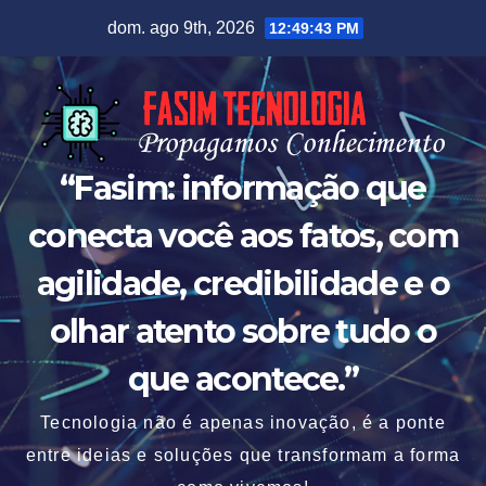
Skip
dom. ago 9th, 2026
12:49:45 PM
to
content
“Fasim: informação que
conecta você aos fatos, com
agilidade, credibilidade e o
olhar atento sobre tudo o
que acontece.”
Tecnologia não é apenas inovação, é a ponte
entre ideias e soluções que transformam a forma