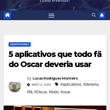
como vivemos!
SMARTPHONES
5 aplicativos que todo fã
do Oscar deveria usar
By
Lucas Rodrigues Monteiro
#aplicativos
,
#deveria
,
MAR 12, 2026
#fã
,
#Oscar
,
#todo
,
#usar