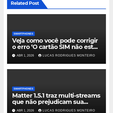
Related Post
SMARTPHONES
Veja como você pode corrigir
o erro ‘O cartão SIM não está
mais ativo’ do Google Fi
ABR 1, 2026
LUCAS RODRIGUES MONTEIRO
SMARTPHONES
Matter 1.5.1 traz multi-streams
que não prejudicam sua
largura de banda
ABR 1, 2026
LUCAS RODRIGUES MONTEIRO