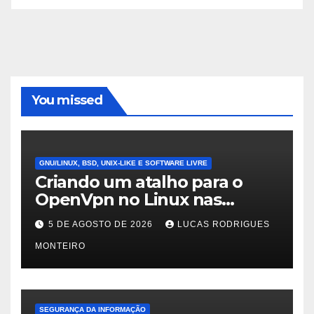
You missed
GNU/LINUX, BSD, UNIX-LIKE E SOFTWARE LIVRE
Criando um atalho para o
OpenVpn no Linux nas
distros Debian, ubuntu e
5 DE AGOSTO DE 2026
LUCAS RODRIGUES
Mint Linux
MONTEIRO
SEGURANÇA DA INFORMAÇÃO