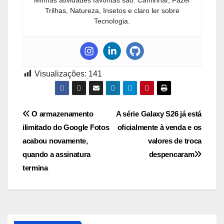
Minhas atividades favoritas são: Caminhar, Fazer
Trilhas, Natureza, Insetos e claro ler sobre
Tecnologia.
Visualizações:
141
Navegação
O armazenamento
A série Galaxy S26 já está
ilimitado do Google Fotos
oficialmente à venda e os
de
acabou novamente,
valores de troca
Post
quando a assinatura
despencaram
termina