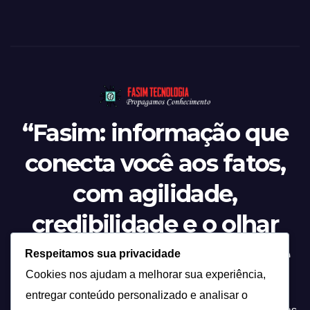
“Fasim: informação que
conecta você aos fatos,
com agilidade,
credibilidade e o olhar
atento sobre tudo o que
Respeitamos sua privacidade
Cookies nos ajudam a melhorar sua experiência,
acontece.”
entregar conteúdo personalizado e analisar o