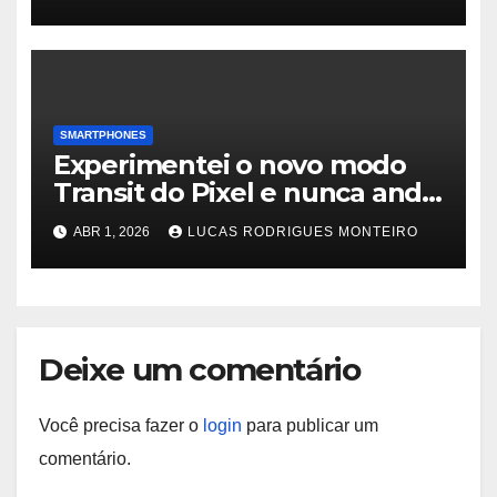
SMARTPHONES
Experimentei o novo modo
Transit do Pixel e nunca ando
de ônibus ou trem sem ele
ABR 1, 2026
LUCAS RODRIGUES MONTEIRO
Deixe um comentário
Você precisa fazer o
login
para publicar um
comentário.