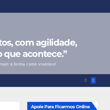
os, com agilidade,
o que acontece.”
ormam a forma como vivemos!
Apoie Para Ficarmos Online