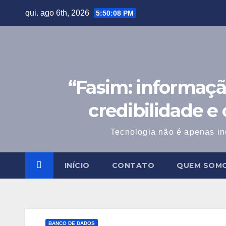
Skip
qui. ago 6th, 2026
5:50:09 PM
to
content
“Fasim: informaçã
credibilidade e
Tecnologia não é apenas in
INÍCIO
CONTATO
QUEM SOM
BANCO DE DADOS