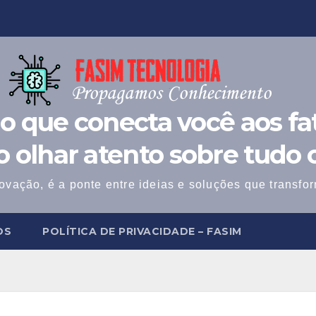
o que conecta você aos fat
 o olhar atento sobre tudo 
ovação, é a ponte entre ideias e soluções que transf
OS
POLÍTICA DE PRIVACIDADE – FASIM