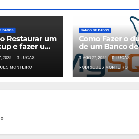
E DADOS
BANCO DE DADOS
o Restaurar um
Como Fazer o 
up e fazer um
de um Banco de
p no mysql
Dados MySQL
, 2025
LUCAS
AGO 27, 2024
LUCAS
 terminal
utilizando o
UES MONTEIRO
HeidSQL
RODRIGUES MONTEIRO
o.