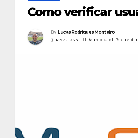
Como verificar usu
By
Lucas Rodrigues Monteiro
#command
,
#current_
JAN 22, 2026