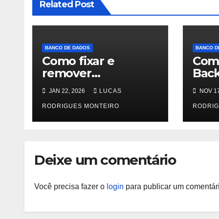
Related Post
BANCO DE DADOS
BANCO D
Como fixar e
Com
remover
Back
permissões no
dum
JAN 22, 2026
LUCAS
NOV 17
MySQL via terminal
pelo
RODRIGUES MONTEIRO
RODRIG
Deixe um comentário
Você precisa fazer o
login
para publicar um comentári