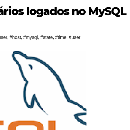
ários logados no MySQL
user
,
#host
,
#mysql
,
#state
,
#time
,
#user