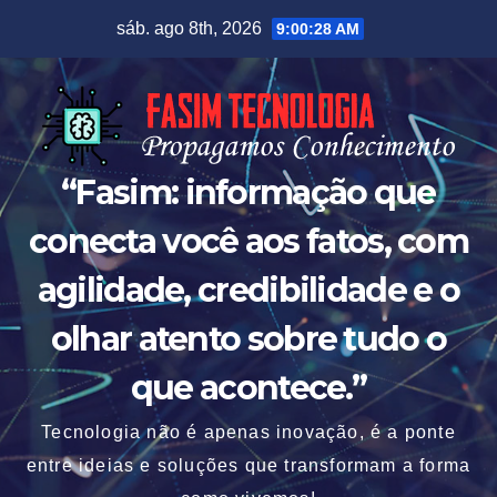
Skip
sáb. ago 8th, 2026
9:00:29 AM
to
content
“Fasim: informação que
conecta você aos fatos, com
agilidade, credibilidade e o
olhar atento sobre tudo o
que acontece.”
Tecnologia não é apenas inovação, é a ponte
entre ideias e soluções que transformam a forma