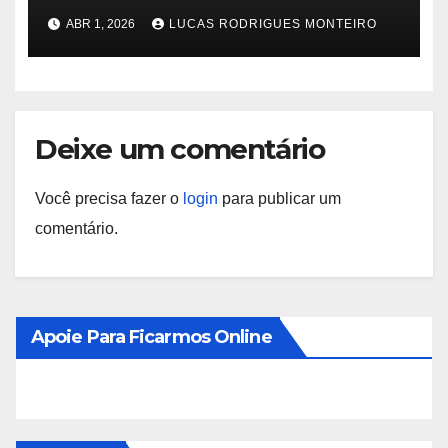
de encerramento corporativo
ABR 1, 2026
LUCAS RODRIGUES MONTEIRO
Deixe um comentário
Você precisa fazer o
login
para publicar um
comentário.
Apoie Para Ficarmos Online