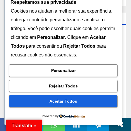
Respeitamos sua privacidade
Cookies nos ajudam a melhorar sua experiência,
Arquivados
entregar conteúdo personalizado e analisar o
tráfego. Você pode escolher quais cookies permitir
agosto 2026
clicando em
Personalizar
. Clique em
Aceitar
Todos
para consentir ou
Rejeitar Todos
para
julho 2026
recusar cookies não essenciais.
abril 2026
Personalizar
março 2026
Rejeitar Todos
fevereiro 2026
Aceitar Todos
janeiro 2026
Powered by
Translate »
dezembro 2025