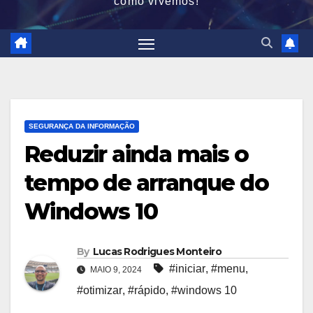
como vivemos!
SEGURANÇA DA INFORMAÇÃO
Reduzir ainda mais o
tempo de arranque do
Windows 10
By
Lucas Rodrigues Monteiro
#iniciar
,
#menu
,
MAIO 9, 2024
#otimizar
,
#rápido
,
#windows 10