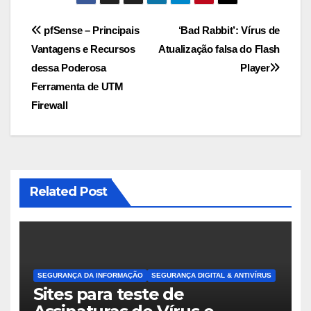
Navegação
pfSense – Principais
‘Bad Rabbit’: Vírus de
Vantagens e Recursos
Atualização falsa do Flash
de
dessa Poderosa
Player
Post
Ferramenta de UTM
Firewall
Related Post
SEGURANÇA DA INFORMAÇÃO
SEGURANÇA DIGITAL & ANTIVÍRUS
Sites para teste de