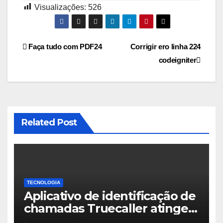
Visualizações:
526
Navegação
Faça tudo com PDF24
Corrigir ero linha 224
codeigniter
de
Post
Related Post
TECNOLOGIA
Aplicativo de identificação de
chamadas Truecaller atinge
500 milhões de usuários