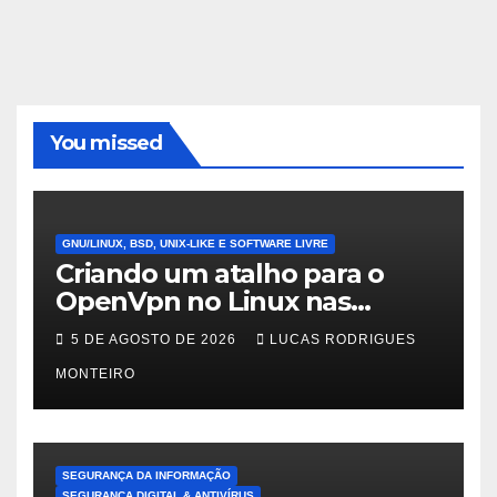
You missed
GNU/LINUX, BSD, UNIX-LIKE E SOFTWARE LIVRE
Criando um atalho para o
OpenVpn no Linux nas
distros Debian, ubuntu e
5 DE AGOSTO DE 2026
LUCAS RODRIGUES
Mint Linux
MONTEIRO
SEGURANÇA DA INFORMAÇÃO
SEGURANÇA DIGITAL & ANTIVÍRUS