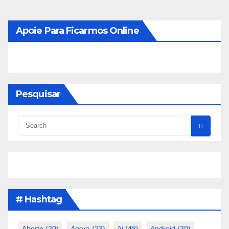
Apoie Para Ficarmos Online
Pesquisar
# Hashtag
Aberto
(20)
Agora
(23)
Ai
(48)
Android
(30)