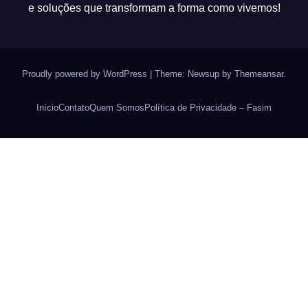
e soluções que transformam a forma como vivemos!
Proudly powered by WordPress
|
Theme: Newsup by
Themeansar
.
Início
Contato
Quem Somos
Política de Privacidade – Fasim