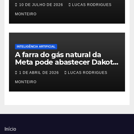
no PfSense 2.8
10 DE JULHO DE 2026
LUCAS RODRIGUES
MONTEIRO
INTELIGÊNCIA ARTIFICIAL
A farra do gás natural da
Meta pode abastecer Dakota
do Sul
1 DE ABRIL DE 2026
LUCAS RODRIGUES
MONTEIRO
Início