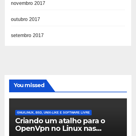
novembro 2017
outubro 2017
setembro 2017
You missed
GNU/LINUX, BSD, UNIX-LIKE E SOFTWARE LIVRE
Criando um atalho para o
OpenVpn no Linux nas
distros Debian, ubuntu e