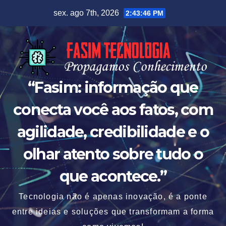
Skip
sex. ago 7th, 2026
2:43:46 PM
to
content
“Fasim: informação que
conecta você aos fatos, com
agilidade, credibilidade e o
olhar atento sobre tudo o
que acontece.”
Tecnologia não é apenas inovação, é a ponte
entre ideias e soluções que transformam a forma