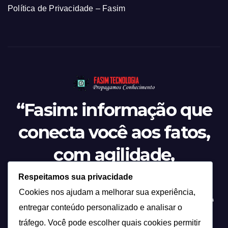
Política de Privacidade – Fasim
“Fasim: informação que
conecta você aos fatos,
com agilidade,
credibilidade e o olhar
Respeitamos sua privacidade
Cookies nos ajudam a melhorar sua experiência,
atento sobre tudo o que
entregar conteúdo personalizado e analisar o
acontece.”
tráfego. Você pode escolher quais cookies permitir