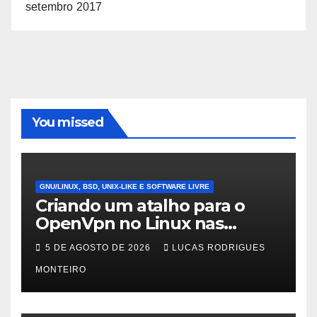
setembro 2017
You missed
GNU/LINUX, BSD, UNIX-LIKE E SOFTWARE LIVRE
Criando um atalho para o
OpenVpn no Linux nas
distros Debian, ubuntu e
5 DE AGOSTO DE 2026
LUCAS RODRIGUES
Mint Linux
MONTEIRO