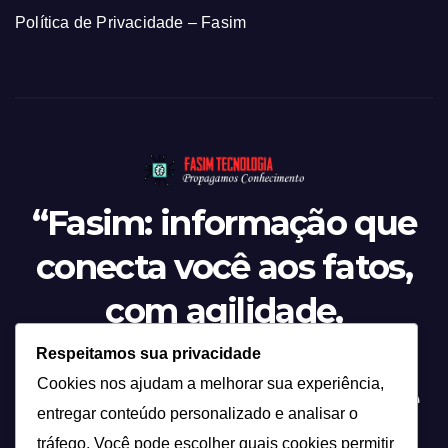
Política de Privacidade – Fasim
“Fasim: informação que
conecta você aos fatos,
com agilidade,
credibilidade e o olhar
Respeitamos sua privacidade
Cookies nos ajudam a melhorar sua experiência,
atento sobre tudo o que
entregar conteúdo personalizado e analisar o
acontece.”
tráfego. Você pode escolher quais cookies permitir