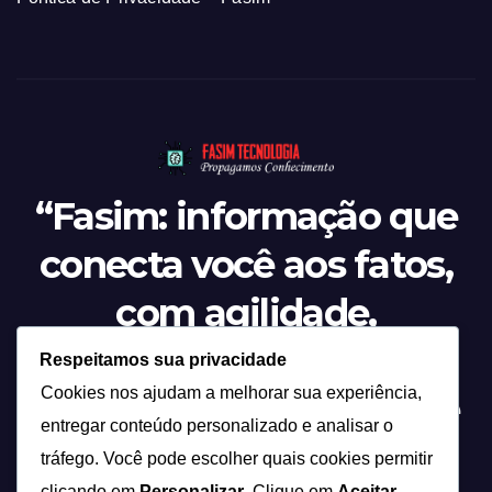
“Fasim: informação que
conecta você aos fatos,
com agilidade,
credibilidade e o olhar
Respeitamos sua privacidade
Cookies nos ajudam a melhorar sua experiência,
atento sobre tudo o que
entregar conteúdo personalizado e analisar o
acontece.”
tráfego. Você pode escolher quais cookies permitir
clicando em
Personalizar
. Clique em
Aceitar