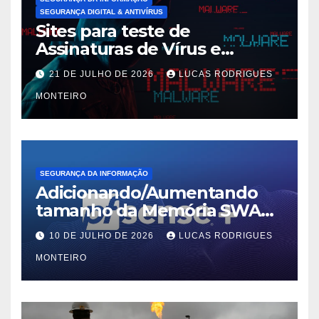
SEGURANÇA DIGITAL & ANTIVÍRUS
Sites para teste de
Assinaturas de Vírus e
Malwares
21 DE JULHO DE 2026
LUCAS RODRIGUES
MONTEIRO
SEGURANÇA DA INFORMAÇÃO
Adicionando/Aumentando
tamanho da Memória SWAP
no PfSense 2.8
10 DE JULHO DE 2026
LUCAS RODRIGUES
MONTEIRO