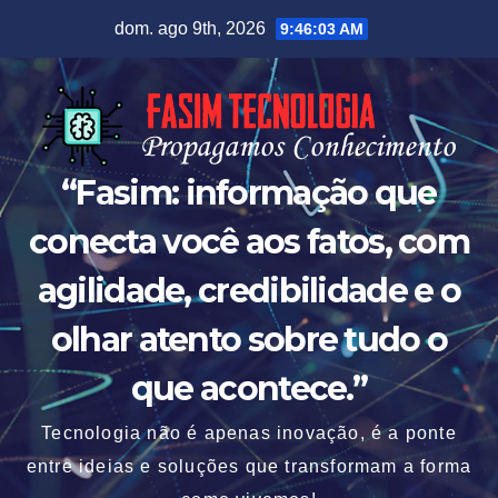
Skip
dom. ago 9th, 2026
9:46:04 AM
to
content
“Fasim: informação que
conecta você aos fatos, com
agilidade, credibilidade e o
olhar atento sobre tudo o
que acontece.”
Tecnologia não é apenas inovação, é a ponte
entre ideias e soluções que transformam a forma