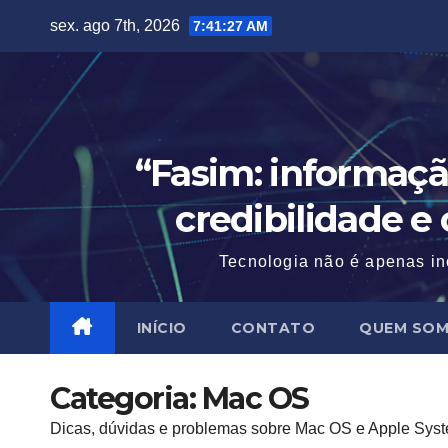
Skip
sex. ago 7th, 2026
7:41:28 AM
to
content
“Fasim: informaçã
credibilidade e
Tecnologia não é apenas in
INÍCIO
CONTATO
QUEM SO
Categoria:
Mac OS
Dicas, dúvidas e problemas sobre Mac OS e Apple Sys